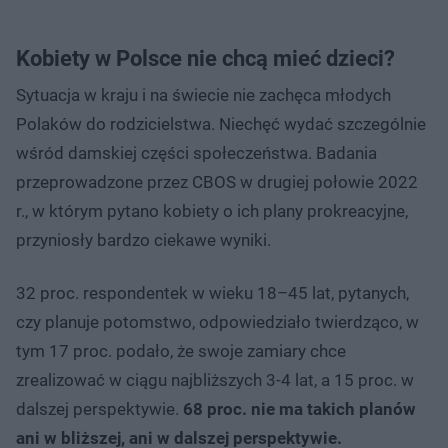
Kobiety w Polsce nie chcą mieć dzieci?
Sytuacja w kraju i na świecie nie zachęca młodych
Polaków do rodzicielstwa. Niechęć wydać szczególnie
wśród damskiej części społeczeństwa. Badania
przeprowadzone przez CBOS w drugiej połowie 2022
r., w którym pytano kobiety o ich plany prokreacyjne,
przyniosły bardzo ciekawe wyniki.
32 proc. respondentek w wieku 18–45 lat, pytanych,
czy planuje potomstwo, odpowiedziało twierdząco, w
tym 17 proc. podało, że swoje zamiary chce
zrealizować w ciągu najbliższych 3-4 lat, a 15 proc. w
dalszej perspektywie.
68 proc. nie ma takich planów
ani w bliższej, ani w dalszej perspektywie.