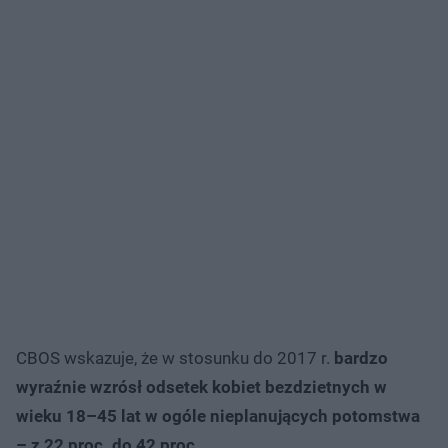
CBOS wskazuje, że w stosunku do 2017 r.
bardzo
wyraźnie wzrósł odsetek kobiet bezdzietnych w
wieku 18–45 lat w ogóle nieplanujących potomstwa
– z 22 proc. do 42 proc.