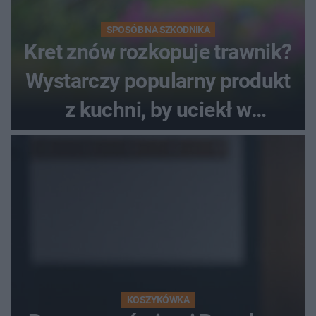
SPOSÓB NA SZKODNIKA
Kret znów rozkopuje trawnik?
Wystarczy popularny produkt
z kuchni, by uciekł w
popłochu
KOSZYKÓWKA