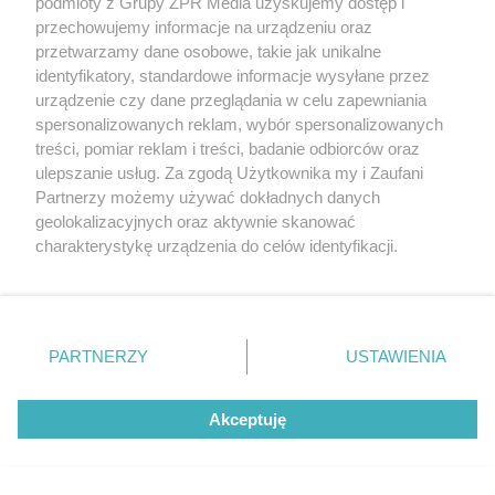
podmioty z Grupy ZPR Media uzyskujemy dostęp i
przechowujemy informacje na urządzeniu oraz
przetwarzamy dane osobowe, takie jak unikalne
PIŁKA NOŻNA
identyfikatory, standardowe informacje wysyłane przez
Przyszłość Lionela Messiego w
urządzenie czy dane przeglądania w celu zapewniania
spersonalizowanych reklam, wybór spersonalizowanych
kadrze. Kiedy gwiazdor zakończy
treści, pomiar reklam i treści, badanie odbiorców oraz
karierę?
ulepszanie usług. Za zgodą Użytkownika my i Zaufani
Partnerzy możemy używać dokładnych danych
geolokalizacyjnych oraz aktywnie skanować
ZOBACZ WIĘCEJ
charakterystykę urządzenia do celów identyfikacji.
Ponieważ cenimy Twoją prywatność, prosimy o zgodę na
korzystanie z tych technologii poprzez kliknięcie
„Akceptuję”. Zgoda jest dobrowolna i zawsze możesz ją
zmienić/wycofać klikając przycisk ustawień prywatności
PARTNERZY
USTAWIENIA
znajdujący się w lewym dolnym rogu strony
. Niektóre
rodzaje przetwarzania danych nie wymagają zgody
Akceptuję
użytkownika, ale masz prawo sprzeciwić się takiemu
przetwarzaniu. Preferencje będą miały zastosowanie tylko
na tej witrynie.