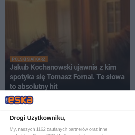
POLSKI SIATKARZ
Jakub Kochanowski ujawnia z kim
spotyka się Tomasz Fornal. Te słowa
to absolutny hit
Drogi Użytkowniku,
My, naszych 1162 zaufanych partnerów oraz inne