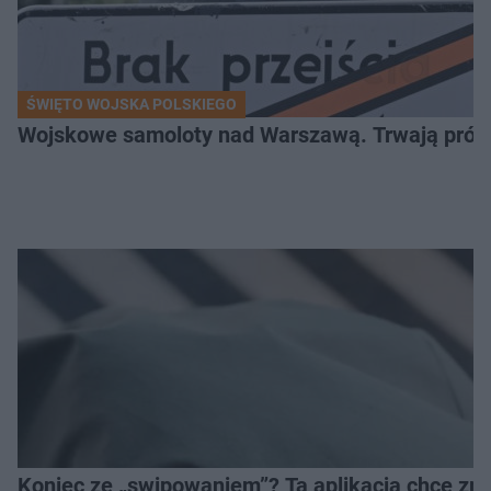
ŚWIĘTO WOJSKA POLSKIEGO
Wojskowe samoloty nad Warszawą. Trwają próby d
Koniec ze „swipowaniem”? Ta aplikacja chce zm