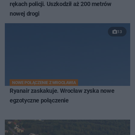
rękach policji. Uszkodził aż 200 metrów
nowej drogi
13
NOWE POŁĄCZENIE Z WROCŁAWIA
Ryanair zaskakuje. Wrocław zyska nowe
egzotyczne połączenie