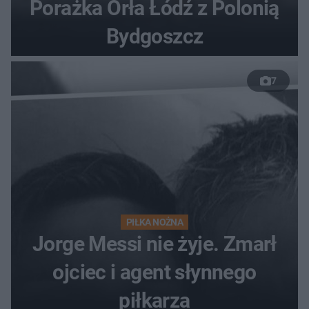
Porażka Orła Łódź z Polonią
Bydgoszcz
7
PIŁKA NOŻNA
Jorge Messi nie żyje. Zmarł
ojciec i agent słynnego
piłkarza