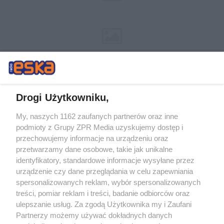
Drogi Użytkowniku,
My, naszych 1162 zaufanych partnerów oraz inne
Żaden utwór zamieszczony w serwisie nie może być powielany i
podmioty z Grupy ZPR Media uzyskujemy dostęp i
rozpowszechniany lub dalej rozpowszechniany w jakikolwiek sposób (w
przechowujemy informacje na urządzeniu oraz
tym także elektroniczny lub mechaniczny) na jakimkolwiek polu
eksploatacji w jakiejkolwiek formie, włącznie z umieszczaniem w
przetwarzamy dane osobowe, takie jak unikalne
Internecie bez pisemnej zgody właściciela praw. Jakiekolwiek użycie lub
identyfikatory, standardowe informacje wysyłane przez
wykorzystanie utworów w całości lub w części z naruszeniem prawa,
tzn. bez właściwej zgody, jest zabronione pod groźbą kary i może być
urządzenie czy dane przeglądania w celu zapewniania
ścigane prawnie.
spersonalizowanych reklam, wybór spersonalizowanych
treści, pomiar reklam i treści, badanie odbiorców oraz
ulepszanie usług. Za zgodą Użytkownika my i Zaufani
Partnerzy możemy używać dokładnych danych