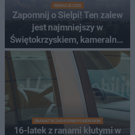
WAKACJE 2026
Zapomnij o Sielpi! Ten zalew
jest najmniejszy w
Świętokrzyskiem, kameralny i
bez tłumów
DRAMAT W ZACHODNIOPOMORSKIM
16-latek z ranami kłutymi w