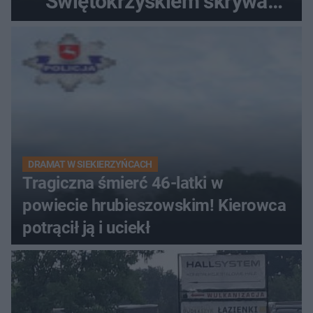
Świętokrzyskiem skrywa
zabytki, bywał tu nawet król
DRAMAT W SIEKIERZYŃCACH
Tragiczna śmierć 46-latki w
powiecie hrubieszowskim! Kierowca
potrącił ją i uciekł