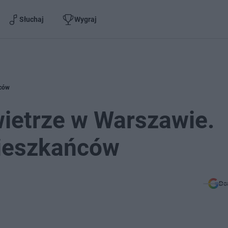
Słuchaj
Wygraj
ńców
ietrze w Warszawie.
mieszkańców
Do