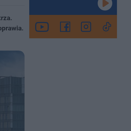
rza.
oprawia.