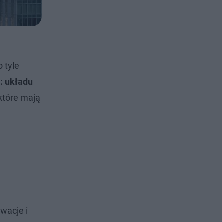
 tyle
: układu
które mają
wacje i