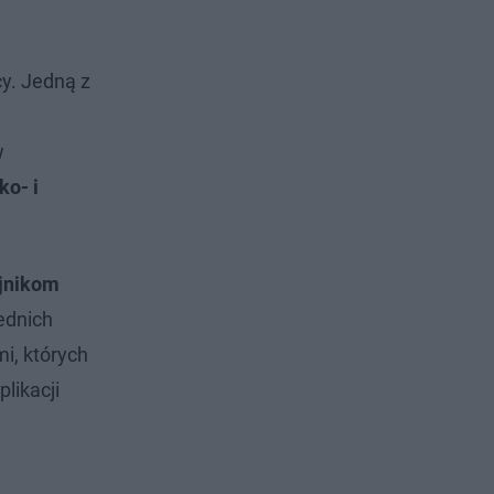
cy. Jedną z
w
ko- i
ujnikom
ednich
i, których
plikacji