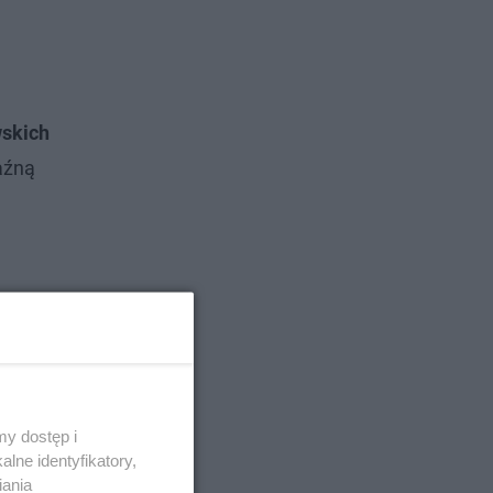
wskich
aźną
y dostęp i
lne identyfikatory,
iania