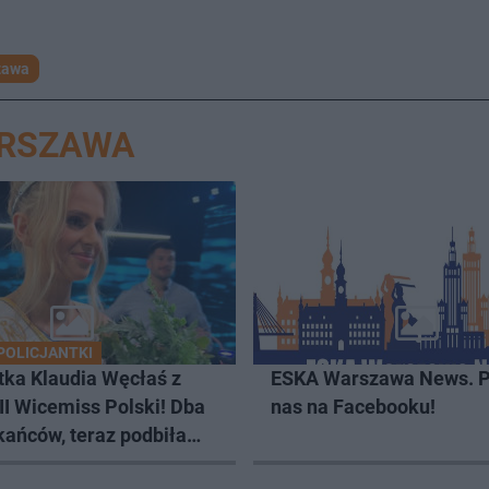
zawa
ARSZAWA
POLICJANTKI
tka Klaudia Węcłaś z
ESKA Warszawa News. P
II Wicemiss Polski! Dba
nas na Facebooku!
kańców, teraz podbiła
 piękności