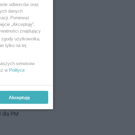
anie odbiorców oraz
nych danych
kacji. Ponieważ
ięcie „Akceptuję”.
ywatności znajdujący
chów od
ą zgody użytkownika,
 m.in.
 tylko na tej
 naszych serwisów
esz w
Polityce
e wiele do
ia są
Akceptuję
 ubiegłym
3 dla PM