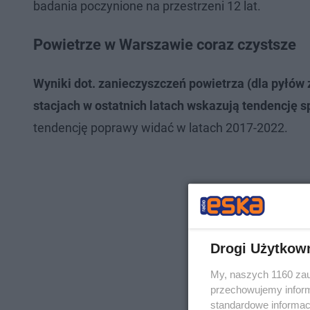
badania poczynione na przestrzeni 12 lat.
Powietrze w Warszawie coraz czystsze
Wyniki dot. zanieczyszczeń powietrza (dla pyłów
stacjach w ostatnich latach wskazują tendencję 
tendencję poprawy widać w latach 2017-2022.
Drogi Użytkow
My, naszych 1160 zau
przechowujemy informa
standardowe informac