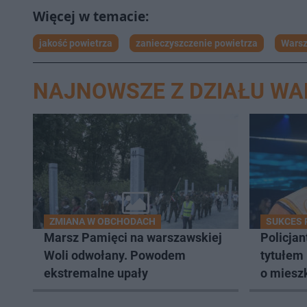
jakość powietrza
zanieczyszczenie powietrza
Wars
NAJNOWSZE Z DZIAŁU W
ZMIANA W OBCHODACH
SUKCES 
Marsz Pamięci na warszawskiej
Policjan
Woli odwołany. Powodem
tytułem 
ekstremalne upały
o miesz
konkurs