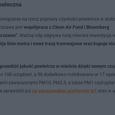
społeczna
ozwiązania na rzecz poprawy czystości powietrza w stoli
arszawa jest
współpraca z Clean Air Fund i Bloomberg
arszawo”.
Ważną rolę odgrywa tutaj również inwestycja 
ija linie metra i nowe trasy tramwajowe oraz kupuje nis
prawdzić jakość powietrza w mieście dzięki nowym cz
 to 108 urządzeń, a 56 dodatkowo rozlokowano w 17 sąsi
ami zawieszonymi PM10, PM2,5, a także PM1 czyli pyłam
a sprawdzić już
na warszawskiej platformie IoT
oraz w a