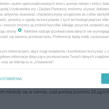
klam, wybór spersonalizowanych treści, pomiar reklam i treści, bad
 zgodą Użytkownika my i Zaufani Partnerzy możemy używać dokład
az aktywnie skanować charakterystykę urządzenia do celów identyfi
ść, prosimy o zgodę na korzystanie z tych technologii poprzez klikn
a i zawsze możesz ją zmienić/wycofać klikając przycisk ustawień pr
antysmogowa, która wprowadziła
zakaz używania kopciu
ogu strony
. Niektóre rodzaje przetwarzania danych nie wymagaj
zkańców w wymianie przestarzałych kotłów. Czyniono to
iwić się takiemu przetwarzaniu. Preferencje będą miały zastosowanie
chów w lokalach komunalnych.
szymi informacjami, abyś mógł świadomie i komfortowo korzystać z
. Nawet 30 razy gorsze niż na ulicach
gółowe informacje dotyczące przetwarzania Twoich danych znajdzi
s
oraz po kliknięciu w „Ustawienia”.
Warszawie to bardzo dobra informacja, ale jest jeszcz
ganizacji Zdrowia wskazują, że nieszkodliwe dla zdrow
USTAWIENIA
2,5 oraz poniżej 15 μg/m3 dla pyłu PM 10
. Tymczasem w
ich mieściły się w normie, czyli poniżej poziomu 20 μg/m