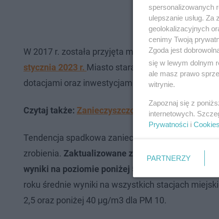
spersonalizowanych re
ulepszanie usług. Za
geolokalizacyjnych or
cenimy Twoją prywatno
Zgoda jest dobrowoln
W 2017 r. została przyjęta mazowiecka uchwała 
się w lewym dolnym r
stycznia 2023 r.
Miasto starało się wspomóc mies
ale masz prawo sprzec
dotacjami oraz inwestycjami w likwidację kopciu
witrynie.
Zapoznaj się z poniż
Czytaj także:
Zanieczyszczone powietrze w metrze
internetowych. Szcze
Prywatności
i
Cookie
Tendencja spadkowa zanieczyszczenia powietrza w 
zrobienia.
Zaktualizowane zalecenia Światowej Or
PARTNERZY
wyniki na poziomie poniżej 5 μg/m3 dla pyłu PM 
roku średnie wyniki na wszystkich stacjach miejsk
2,5 oraz poniżej 40 μg/m3 dla PM 10.