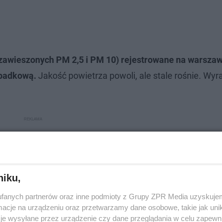
 zawieszonych PM 2,5 i PM 10) rejestrowane na warsza
spadkową.
Jakość powietrza powoli, ale stale rośnie. Wyr
niku,
fanych partnerów oraz inne podmioty z Grupy ZPR Media uzyskujem
cje na urządzeniu oraz przetwarzamy dane osobowe, takie jak unika
je wysyłane przez urządzenie czy dane przeglądania w celu zapewn