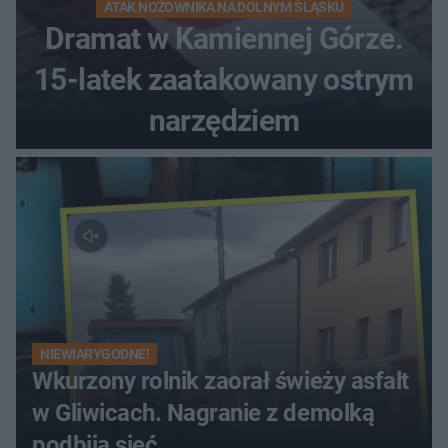
ATAK NOŻOWNIKA NA DOLNYM ŚLĄSKU
Dramat w Kamiennej Górze.
15-latek zaatakowany ostrym
narzędziem
NIEWIARYGODNE!
Wkurzony rolnik zaorał świeży asfalt
w Gliwicach. Nagranie z demolką
podbija sieć