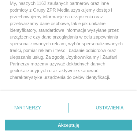
My, naszych 1162 zaufanych partnerów oraz inne
Żaden utwór zamieszczony w serwisie nie może być powielany i
podmioty z Grupy ZPR Media uzyskujemy dostęp i
rozpowszechniany lub dalej rozpowszechniany w jakikolwiek sposób (w
przechowujemy informacje na urządzeniu oraz
tym także elektroniczny lub mechaniczny) na jakimkolwiek polu
eksploatacji w jakiejkolwiek formie, włącznie z umieszczaniem w
przetwarzamy dane osobowe, takie jak unikalne
Internecie bez pisemnej zgody właściciela praw. Jakiekolwiek użycie lub
identyfikatory, standardowe informacje wysyłane przez
wykorzystanie utworów w całości lub w części z naruszeniem prawa,
tzn. bez właściwej zgody, jest zabronione pod groźbą kary i może być
urządzenie czy dane przeglądania w celu zapewniania
ścigane prawnie.
spersonalizowanych reklam, wybór spersonalizowanych
treści, pomiar reklam i treści, badanie odbiorców oraz
ulepszanie usług. Za zgodą Użytkownika my i Zaufani
Partnerzy możemy używać dokładnych danych
geolokalizacyjnych oraz aktywnie skanować
charakterystykę urządzenia do celów identyfikacji.
Ponieważ cenimy Twoją prywatność, prosimy o zgodę na
O nas
korzystanie z tych technologii poprzez kliknięcie
Informacje prawne
„Akceptuję”. Zgoda jest dobrowolna i zawsze możesz ją
zmienić/wycofać klikając przycisk ustawień prywatności
PARTNERZY
USTAWIENIA
Nasze serwisy
znajdujący się w lewym dolnym rogu strony
. Niektóre
rodzaje przetwarzania danych nie wymagają zgody
© 2026 Grupa ZPR Media
Akceptuję
użytkownika, ale masz prawo sprzeciwić się takiemu
przetwarzaniu. Preferencje będą miały zastosowanie tylko