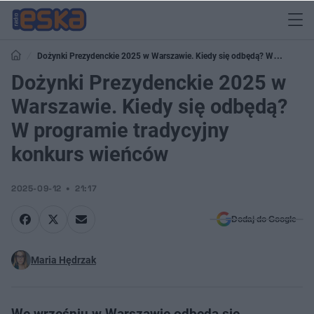
Dożynki Prezydenckie 2025 w Warszawie. Kiedy się odbędą? W
programie tradycyjny konkurs wieńców
Dożynki Prezydenckie 2025 w
Warszawie. Kiedy się odbędą?
W programie tradycyjny
konkurs wieńców
2025-09-12
21:17
Dodaj do Google
Maria Hędrzak
We wrześniu w Warszawie odbędą się