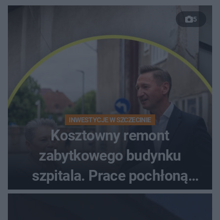
5
INWESTYCJE W SZCZECINIE
Kosztowny remont
zabytkowego budynku
szpitala. Prace pochłoną
dziesiątki milionów