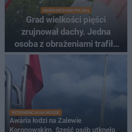
NAWAŁNICA NAD POLSKĄ
Grad wielkości pięści
zrujnował dachy. Jedna
osoba z obrażeniami trafiła
do szpitala
INTERWENCJA NA WODZIE
Awaria łodzi na Zalewie
Koronowskim. Sześć osób utknęło