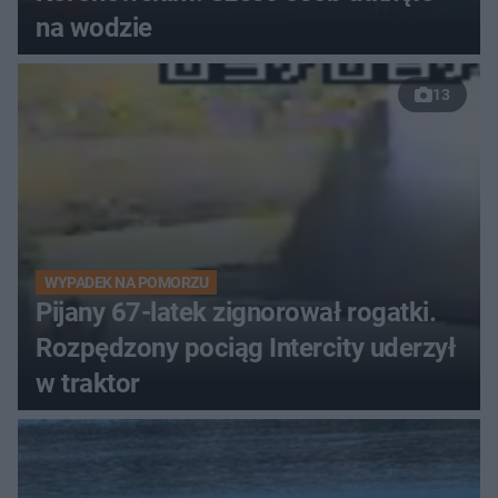
na wodzie
13
WYPADEK NA POMORZU
Pijany 67-latek zignorował rogatki.
Rozpędzony pociąg Intercity uderzył
w traktor