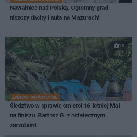
Nawałnice nad Polską. Ogromny grad
niszczy dachy i auta na Mazurach!
19
ZABÓJSTWO W MŁAWIE
Śledztwo w sprawie śmierci 16-letniej Mai
na finiszu. Bartosz G. z ostatecznymi
zarzutami