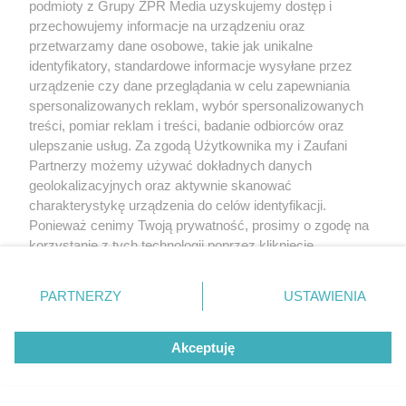
podmioty z Grupy ZPR Media uzyskujemy dostęp i
przechowujemy informacje na urządzeniu oraz
przetwarzamy dane osobowe, takie jak unikalne
identyfikatory, standardowe informacje wysyłane przez
urządzenie czy dane przeglądania w celu zapewniania
spersonalizowanych reklam, wybór spersonalizowanych
treści, pomiar reklam i treści, badanie odbiorców oraz
ulepszanie usług. Za zgodą Użytkownika my i Zaufani
Partnerzy możemy używać dokładnych danych
geolokalizacyjnych oraz aktywnie skanować
charakterystykę urządzenia do celów identyfikacji.
Ponieważ cenimy Twoją prywatność, prosimy o zgodę na
korzystanie z tych technologii poprzez kliknięcie
„Akceptuję”. Zgoda jest dobrowolna i zawsze możesz ją
zmienić/wycofać klikając przycisk ustawień prywatności
PARTNERZY
USTAWIENIA
znajdujący się w lewym dolnym rogu strony
. Niektóre
rodzaje przetwarzania danych nie wymagają zgody
Akceptuję
użytkownika, ale masz prawo sprzeciwić się takiemu
przetwarzaniu. Preferencje będą miały zastosowanie tylko
na tej witrynie.