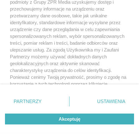
podmioty z Grupy ZPR Media uzyskujemy dostęp i
przechowujemy informacje na urządzeniu oraz
przetwarzamy dane osobowe, takie jak unikalne
identyfikatory, standardowe informacje wysyłane przez
urządzenie czy dane przeglądania w celu zapewniania
spersonalizowanych reklam, wybór spersonalizowanych
treści, pomiar reklam i treści, badanie odbiorców oraz
ulepszanie usług. Za zgodą Użytkownika my i Zaufani
Partnerzy możemy używać dokładnych danych
geolokalizacyjnych oraz aktywnie skanować
charakterystykę urządzenia do celów identyfikacji.
Ponieważ cenimy Twoją prywatność, prosimy o zgodę na
korzystanie z tych technologii poprzez kliknięcie
„Akceptuję”. Zgoda jest dobrowolna i zawsze możesz ją
zmienić/wycofać klikając przycisk ustawień prywatności
PARTNERZY
USTAWIENIA
znajdujący się w lewym dolnym rogu strony
. Niektóre
rodzaje przetwarzania danych nie wymagają zgody
Akceptuję
użytkownika, ale masz prawo sprzeciwić się takiemu
przetwarzaniu. Preferencje będą miały zastosowanie tylko
na tej witrynie.