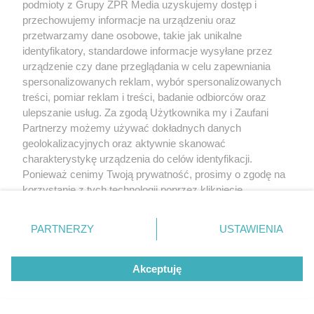
podmioty z Grupy ZPR Media uzyskujemy dostęp i
przechowujemy informacje na urządzeniu oraz
przetwarzamy dane osobowe, takie jak unikalne
identyfikatory, standardowe informacje wysyłane przez
urządzenie czy dane przeglądania w celu zapewniania
spersonalizowanych reklam, wybór spersonalizowanych
treści, pomiar reklam i treści, badanie odbiorców oraz
ulepszanie usług. Za zgodą Użytkownika my i Zaufani
Partnerzy możemy używać dokładnych danych
geolokalizacyjnych oraz aktywnie skanować
charakterystykę urządzenia do celów identyfikacji.
Ponieważ cenimy Twoją prywatność, prosimy o zgodę na
korzystanie z tych technologii poprzez kliknięcie
„Akceptuję”. Zgoda jest dobrowolna i zawsze możesz ją
zmienić/wycofać klikając przycisk ustawień prywatności
PARTNERZY
USTAWIENIA
znajdujący się w lewym dolnym rogu strony
. Niektóre
rodzaje przetwarzania danych nie wymagają zgody
Akceptuję
użytkownika, ale masz prawo sprzeciwić się takiemu
przetwarzaniu. Preferencje będą miały zastosowanie tylko
na tej witrynie.