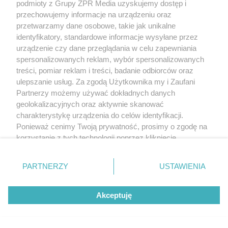
podmioty z Grupy ZPR Media uzyskujemy dostęp i
przechowujemy informacje na urządzeniu oraz
przetwarzamy dane osobowe, takie jak unikalne
identyfikatory, standardowe informacje wysyłane przez
urządzenie czy dane przeglądania w celu zapewniania
spersonalizowanych reklam, wybór spersonalizowanych
treści, pomiar reklam i treści, badanie odbiorców oraz
ulepszanie usług. Za zgodą Użytkownika my i Zaufani
Partnerzy możemy używać dokładnych danych
geolokalizacyjnych oraz aktywnie skanować
charakterystykę urządzenia do celów identyfikacji.
Ponieważ cenimy Twoją prywatność, prosimy o zgodę na
korzystanie z tych technologii poprzez kliknięcie
„Akceptuję”. Zgoda jest dobrowolna i zawsze możesz ją
zmienić/wycofać klikając przycisk ustawień prywatności
PARTNERZY
USTAWIENIA
znajdujący się w lewym dolnym rogu strony
. Niektóre
rodzaje przetwarzania danych nie wymagają zgody
Akceptuję
użytkownika, ale masz prawo sprzeciwić się takiemu
przetwarzaniu. Preferencje będą miały zastosowanie tylko
na tej witrynie.