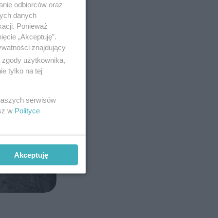
anie odbiorców oraz
nych danych
kacji. Ponieważ
ięcie „Akceptuję”.
ywatności znajdujący
ą zgody użytkownika,
 tylko na tej
 naszych serwisów
esz w
Polityce
Akceptuję