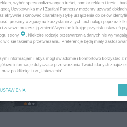
klam, wybór spersonalizowanych treści, pomiar reklam i treści, bad
 zgodą Użytkownika my i Zaufani Partnerzy możemy używać dokład
az aktywnie skanować charakterystykę urządzenia do celów identyfi
ść, prosimy o zgodę na korzystanie z tych technologii poprzez klikn
a i zawsze możesz ją zmienić/wycofać klikając przycisk ustawień pr
ogu strony
. Niektóre rodzaje przetwarzania danych nie wymagaj
iwić się takiemu przetwarzaniu. Preferencje będą miały zastosowanie
szymi informacjami, abyś mógł świadomie i komfortowo korzystać z
gółowe informacje dotyczące przetwarzania Twoich danych znajdzi
s
oraz po kliknięciu w „Ustawienia”.
USTAWIENIA