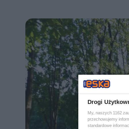
Drogi Użytkow
My, naszych 1162 zau
przechowujemy informa
standardowe informac