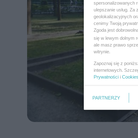
spersonalizowanych re
ulepszanie usług. Za
geolokalizacyjnych or
cenimy Twoją prywatno
Zgoda jest dobrowoln
się w lewym dolnym r
ale masz prawo sprzec
witrynie.
Zapoznaj się z poniż
internetowych. Szcze
Prywatności
i
Cookie
PARTNERZY