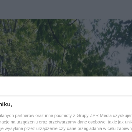
niku,
fanych partnerów oraz inne podmioty z Grupy ZPR Media uzyskujem
cje na urządzeniu oraz przetwarzamy dane osobowe, takie jak unika
je wysyłane przez urządzenie czy dane przeglądania w celu zapewn