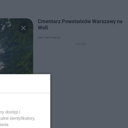
Cmentarz Powstańców Warszawy na
Woli
Autor: Kamil Durajczyk
y dostęp i
lne identyfikatory,
iania