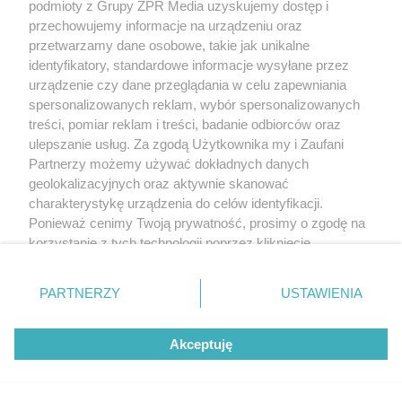
podmioty z Grupy ZPR Media uzyskujemy dostęp i
przechowujemy informacje na urządzeniu oraz
przetwarzamy dane osobowe, takie jak unikalne
identyfikatory, standardowe informacje wysyłane przez
urządzenie czy dane przeglądania w celu zapewniania
spersonalizowanych reklam, wybór spersonalizowanych
treści, pomiar reklam i treści, badanie odbiorców oraz
ulepszanie usług. Za zgodą Użytkownika my i Zaufani
Partnerzy możemy używać dokładnych danych
geolokalizacyjnych oraz aktywnie skanować
charakterystykę urządzenia do celów identyfikacji.
Ponieważ cenimy Twoją prywatność, prosimy o zgodę na
korzystanie z tych technologii poprzez kliknięcie
„Akceptuję”. Zgoda jest dobrowolna i zawsze możesz ją
zmienić/wycofać klikając przycisk ustawień prywatności
PARTNERZY
USTAWIENIA
znajdujący się w lewym dolnym rogu strony
. Niektóre
rodzaje przetwarzania danych nie wymagają zgody
Akceptuję
użytkownika, ale masz prawo sprzeciwić się takiemu
przetwarzaniu. Preferencje będą miały zastosowanie tylko
na tej witrynie.