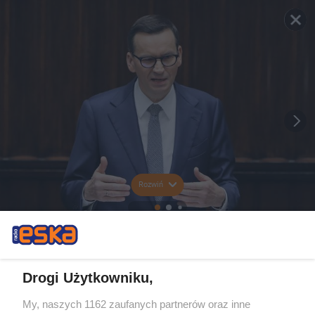
Rozwiń
Drogi Użytkowniku,
My, naszych 1162 zaufanych partnerów oraz inne