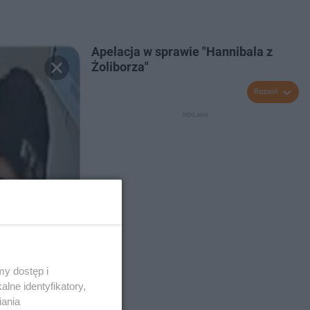
Apelacja w sprawie "Hannibala z
Żoliborza"
Rozwiń
y dostęp i
lne identyfikatory,
iania