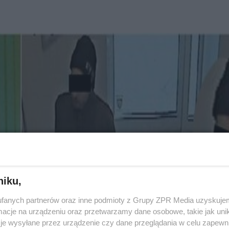
niku,
fanych partnerów oraz inne podmioty z Grupy ZPR Media uzyskujem
cje na urządzeniu oraz przetwarzamy dane osobowe, takie jak unika
je wysyłane przez urządzenie czy dane przeglądania w celu zapewn