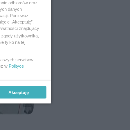
anie odbiorców oraz
nych danych
kacji. Ponieważ
ięcie „Akceptuję”.
ywatności znajdujący
ą zgody użytkownika,
 tylko na tej
 naszych serwisów
esz w
Polityce
Akceptuję