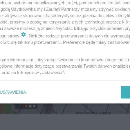
klam, wybór spersonalizowanych treści, pomiar reklam i treści, bad
 zgodą Użytkownika my i Zaufani Partnerzy możemy używać dokład
az aktywnie skanować charakterystykę urządzenia do celów identyfi
ść, prosimy o zgodę na korzystanie z tych technologii poprzez klikn
a i zawsze możesz ją zmienić/wycofać klikając przycisk ustawień pr
ogu strony
. Niektóre rodzaje przetwarzania danych nie wymagaj
iwić się takiemu przetwarzaniu. Preferencje będą miały zastosowanie
szymi informacjami, abyś mógł świadomie i komfortowo korzystać z
gółowe informacje dotyczące przetwarzania Twoich danych znajdzi
s
oraz po kliknięciu w „Ustawienia”.
USTAWIENIA