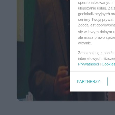
spersonalizowanych re
ulepszanie usług. Za
geolokalizacyjnych or
cenimy Twoją prywatno
Zgoda jest dobrowoln
się w lewym dolnym r
ale masz prawo sprzec
witrynie.
Zapoznaj się z poniż
internetowych. Szcze
Prywatności
i
Cookie
PARTNERZY