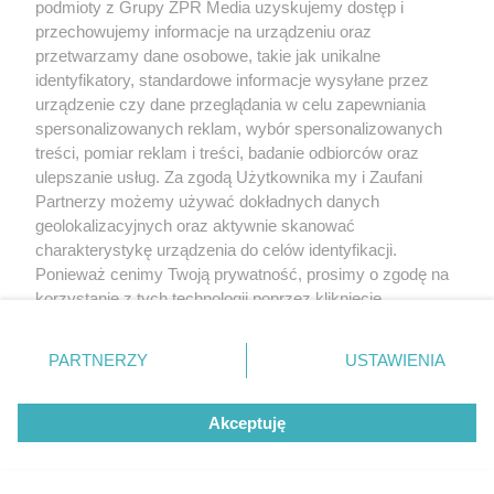
podmioty z Grupy ZPR Media uzyskujemy dostęp i
przechowujemy informacje na urządzeniu oraz
przetwarzamy dane osobowe, takie jak unikalne
identyfikatory, standardowe informacje wysyłane przez
urządzenie czy dane przeglądania w celu zapewniania
spersonalizowanych reklam, wybór spersonalizowanych
treści, pomiar reklam i treści, badanie odbiorców oraz
ulepszanie usług. Za zgodą Użytkownika my i Zaufani
Partnerzy możemy używać dokładnych danych
geolokalizacyjnych oraz aktywnie skanować
charakterystykę urządzenia do celów identyfikacji.
Ponieważ cenimy Twoją prywatność, prosimy o zgodę na
korzystanie z tych technologii poprzez kliknięcie
„Akceptuję”. Zgoda jest dobrowolna i zawsze możesz ją
zmienić/wycofać klikając przycisk ustawień prywatności
PARTNERZY
USTAWIENIA
znajdujący się w lewym dolnym rogu strony
. Niektóre
rodzaje przetwarzania danych nie wymagają zgody
Akceptuję
użytkownika, ale masz prawo sprzeciwić się takiemu
przetwarzaniu. Preferencje będą miały zastosowanie tylko
na tej witrynie.