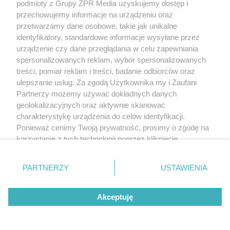
podmioty z Grupy ZPR Media uzyskujemy dostęp i
przechowujemy informacje na urządzeniu oraz
przetwarzamy dane osobowe, takie jak unikalne
identyfikatory, standardowe informacje wysyłane przez
urządzenie czy dane przeglądania w celu zapewniania
spersonalizowanych reklam, wybór spersonalizowanych
treści, pomiar reklam i treści, badanie odbiorców oraz
ulepszanie usług. Za zgodą Użytkownika my i Zaufani
Partnerzy możemy używać dokładnych danych
geolokalizacyjnych oraz aktywnie skanować
charakterystykę urządzenia do celów identyfikacji.
Ponieważ cenimy Twoją prywatność, prosimy o zgodę na
korzystanie z tych technologii poprzez kliknięcie
„Akceptuję”. Zgoda jest dobrowolna i zawsze możesz ją
zmienić/wycofać klikając przycisk ustawień prywatności
PARTNERZY
USTAWIENIA
znajdujący się w lewym dolnym rogu strony
. Niektóre
rodzaje przetwarzania danych nie wymagają zgody
Akceptuję
użytkownika, ale masz prawo sprzeciwić się takiemu
przetwarzaniu. Preferencje będą miały zastosowanie tylko
na tej witrynie.