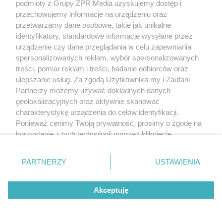
podmioty z Grupy ZPR Media uzyskujemy dostęp i
przechowujemy informacje na urządzeniu oraz
przetwarzamy dane osobowe, takie jak unikalne
identyfikatory, standardowe informacje wysyłane przez
urządzenie czy dane przeglądania w celu zapewniania
spersonalizowanych reklam, wybór spersonalizowanych
treści, pomiar reklam i treści, badanie odbiorców oraz
ulepszanie usług. Za zgodą Użytkownika my i Zaufani
Partnerzy możemy używać dokładnych danych
geolokalizacyjnych oraz aktywnie skanować
charakterystykę urządzenia do celów identyfikacji.
Ponieważ cenimy Twoją prywatność, prosimy o zgodę na
korzystanie z tych technologii poprzez kliknięcie
„Akceptuję”. Zgoda jest dobrowolna i zawsze możesz ją
zmienić/wycofać klikając przycisk ustawień prywatności
PARTNERZY
USTAWIENIA
znajdujący się w lewym dolnym rogu strony
. Niektóre
rodzaje przetwarzania danych nie wymagają zgody
Akceptuję
użytkownika, ale masz prawo sprzeciwić się takiemu
przetwarzaniu. Preferencje będą miały zastosowanie tylko
na tej witrynie.