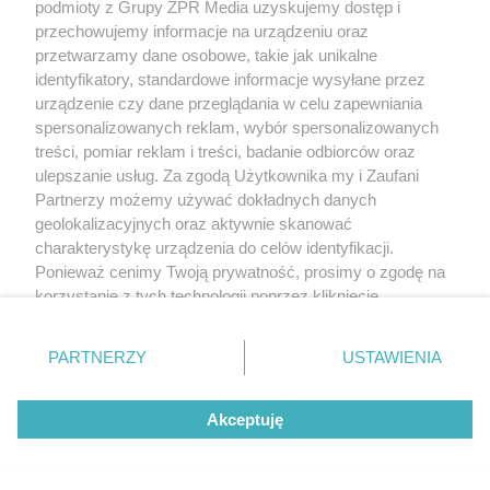
podmioty z Grupy ZPR Media uzyskujemy dostęp i
przechowujemy informacje na urządzeniu oraz
przetwarzamy dane osobowe, takie jak unikalne
identyfikatory, standardowe informacje wysyłane przez
urządzenie czy dane przeglądania w celu zapewniania
spersonalizowanych reklam, wybór spersonalizowanych
treści, pomiar reklam i treści, badanie odbiorców oraz
ulepszanie usług. Za zgodą Użytkownika my i Zaufani
Partnerzy możemy używać dokładnych danych
geolokalizacyjnych oraz aktywnie skanować
charakterystykę urządzenia do celów identyfikacji.
Ponieważ cenimy Twoją prywatność, prosimy o zgodę na
korzystanie z tych technologii poprzez kliknięcie
„Akceptuję”. Zgoda jest dobrowolna i zawsze możesz ją
zmienić/wycofać klikając przycisk ustawień prywatności
PARTNERZY
USTAWIENIA
znajdujący się w lewym dolnym rogu strony
. Niektóre
rodzaje przetwarzania danych nie wymagają zgody
Akceptuję
użytkownika, ale masz prawo sprzeciwić się takiemu
przetwarzaniu. Preferencje będą miały zastosowanie tylko
na tej witrynie.