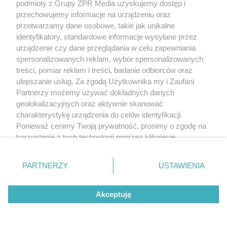
podmioty z Grupy ZPR Media uzyskujemy dostęp i
przechowujemy informacje na urządzeniu oraz
przetwarzamy dane osobowe, takie jak unikalne
identyfikatory, standardowe informacje wysyłane przez
urządzenie czy dane przeglądania w celu zapewniania
spersonalizowanych reklam, wybór spersonalizowanych
treści, pomiar reklam i treści, badanie odbiorców oraz
ulepszanie usług. Za zgodą Użytkownika my i Zaufani
Partnerzy możemy używać dokładnych danych
geolokalizacyjnych oraz aktywnie skanować
charakterystykę urządzenia do celów identyfikacji.
Ponieważ cenimy Twoją prywatność, prosimy o zgodę na
korzystanie z tych technologii poprzez kliknięcie
„Akceptuję”. Zgoda jest dobrowolna i zawsze możesz ją
zmienić/wycofać klikając przycisk ustawień prywatności
PARTNERZY
USTAWIENIA
znajdujący się w lewym dolnym rogu strony
. Niektóre
rodzaje przetwarzania danych nie wymagają zgody
Akceptuję
użytkownika, ale masz prawo sprzeciwić się takiemu
przetwarzaniu. Preferencje będą miały zastosowanie tylko
na tej witrynie.