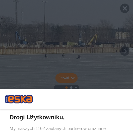
Rozwiń
Drogi Użytkowniku,
My, naszych 1162 zaufanych partnerów oraz inne