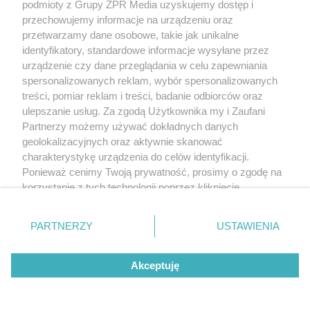
podmioty z Grupy ZPR Media uzyskujemy dostęp i
przechowujemy informacje na urządzeniu oraz
przetwarzamy dane osobowe, takie jak unikalne
identyfikatory, standardowe informacje wysyłane przez
urządzenie czy dane przeglądania w celu zapewniania
spersonalizowanych reklam, wybór spersonalizowanych
treści, pomiar reklam i treści, badanie odbiorców oraz
ulepszanie usług. Za zgodą Użytkownika my i Zaufani
Partnerzy możemy używać dokładnych danych
geolokalizacyjnych oraz aktywnie skanować
charakterystykę urządzenia do celów identyfikacji.
Ponieważ cenimy Twoją prywatność, prosimy o zgodę na
korzystanie z tych technologii poprzez kliknięcie
„Akceptuję”. Zgoda jest dobrowolna i zawsze możesz ją
zmienić/wycofać klikając przycisk ustawień prywatności
PARTNERZY
USTAWIENIA
znajdujący się w lewym dolnym rogu strony
. Niektóre
rodzaje przetwarzania danych nie wymagają zgody
Akceptuję
użytkownika, ale masz prawo sprzeciwić się takiemu
przetwarzaniu. Preferencje będą miały zastosowanie tylko
na tej witrynie.