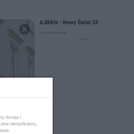
A.Blikle - Nowy Świat 33
Autor: Miłosz Piotrowski
y dostęp i
lne identyfikatory,
iania