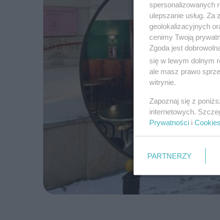
spersonalizowanych re
ulepszanie usług. Za
geolokalizacyjnych or
cenimy Twoją prywatno
Zgoda jest dobrowoln
się w lewym dolnym r
ale masz prawo sprzec
witrynie.
Zapoznaj się z poniż
internetowych. Szcze
Prywatności
i
Cookie
PARTNERZY