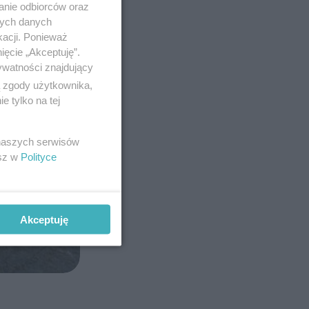
anie odbiorców oraz
nych danych
kacji. Ponieważ
ięcie „Akceptuję”.
ywatności znajdujący
ą zgody użytkownika,
 tylko na tej
 naszych serwisów
esz w
Polityce
Akceptuję