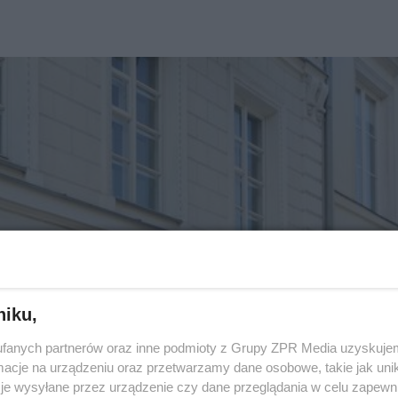
niku,
fanych partnerów oraz inne podmioty z Grupy ZPR Media uzyskujem
cje na urządzeniu oraz przetwarzamy dane osobowe, takie jak unika
je wysyłane przez urządzenie czy dane przeglądania w celu zapewn