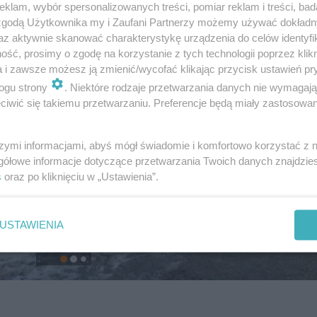
klam, wybór spersonalizowanych treści, pomiar reklam i treści, bad
 zgodą Użytkownika my i Zaufani Partnerzy możemy używać dokład
az aktywnie skanować charakterystykę urządzenia do celów identyfi
ść, prosimy o zgodę na korzystanie z tych technologii poprzez klikn
a i zawsze możesz ją zmienić/wycofać klikając przycisk ustawień pr
ogu strony
. Niektóre rodzaje przetwarzania danych nie wymagaj
iwić się takiemu przetwarzaniu. Preferencje będą miały zastosowanie
szymi informacjami, abyś mógł świadomie i komfortowo korzystać z
gółowe informacje dotyczące przetwarzania Twoich danych znajdzi
s
oraz po kliknięciu w „Ustawienia”.
USTAWIENIA