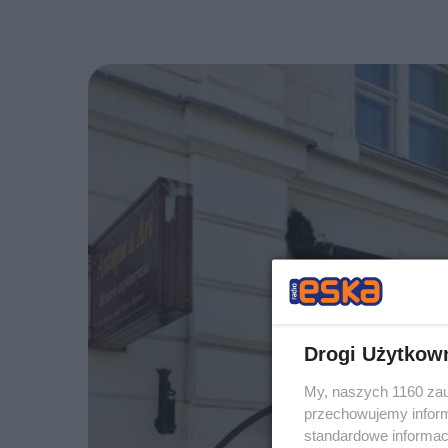
Drogi Użytkow
My, naszych 1160 zau
przechowujemy informa
standardowe informac