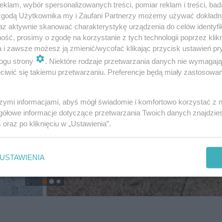
klam, wybór spersonalizowanych treści, pomiar reklam i treści, bad
 zgodą Użytkownika my i Zaufani Partnerzy możemy używać dokład
az aktywnie skanować charakterystykę urządzenia do celów identyfi
ść, prosimy o zgodę na korzystanie z tych technologii poprzez klikn
a i zawsze możesz ją zmienić/wycofać klikając przycisk ustawień pr
ogu strony
. Niektóre rodzaje przetwarzania danych nie wymagaj
iwić się takiemu przetwarzaniu. Preferencje będą miały zastosowanie
szymi informacjami, abyś mógł świadomie i komfortowo korzystać z
gółowe informacje dotyczące przetwarzania Twoich danych znajdzi
s
oraz po kliknięciu w „Ustawienia”.
USTAWIENIA