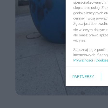
spersonalizowanych re
ulepszanie usług. Za
geolokalizacyjnych or
cenimy Twoją prywatno
Zgoda jest dobrowoln
się w lewym dolnym r
ale masz prawo sprzec
witrynie.
Zapoznaj się z poniż
internetowych. Szcze
Prywatności
i
Cookie
PARTNERZY