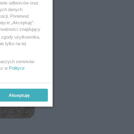
anie odbiorców oraz
nych danych
kacji. Ponieważ
ięcie „Akceptuję”.
ywatności znajdujący
ą zgody użytkownika,
 tylko na tej
 naszych serwisów
esz w
Polityce
Akceptuję