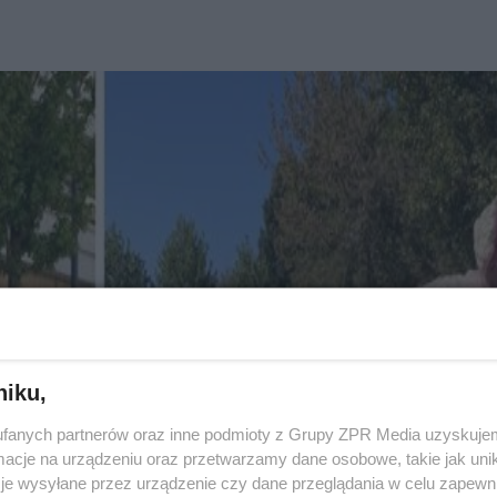
niku,
fanych partnerów oraz inne podmioty z Grupy ZPR Media uzyskujem
cje na urządzeniu oraz przetwarzamy dane osobowe, takie jak unika
je wysyłane przez urządzenie czy dane przeglądania w celu zapewn