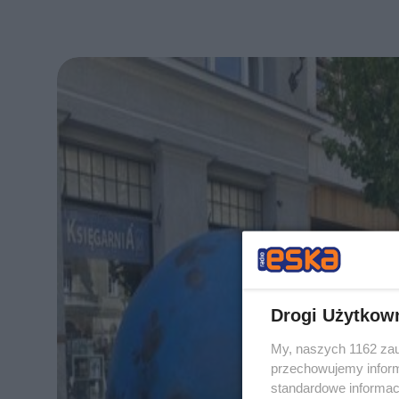
Drogi Użytkow
My, naszych 1162 zau
przechowujemy informa
standardowe informac