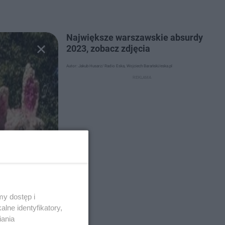
Największe warszawskie absurdy
2023, zobacz zdjęcia
Autor: Jakub Husarz/ Radio Eska, Wojciech Barański/eska.pl
y dostęp i
lne identyfikatory,
iania