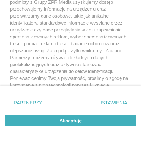
podmioty z Grupy ZPR Media uzyskujemy dostęp i
przechowujemy informacje na urządzeniu oraz
przetwarzamy dane osobowe, takie jak unikalne
identyfikatory, standardowe informacje wysyłane przez
urządzenie czy dane przeglądania w celu zapewniania
spersonalizowanych reklam, wybór spersonalizowanych
treści, pomiar reklam i treści, badanie odbiorców oraz
ulepszanie usług. Za zgodą Użytkownika my i Zaufani
Partnerzy możemy używać dokładnych danych
geolokalizacyjnych oraz aktywnie skanować
charakterystykę urządzenia do celów identyfikacji.
Ponieważ cenimy Twoją prywatność, prosimy o zgodę na
korzystanie z tych technologii poprzez kliknięcie
„Akceptuję”. Zgoda jest dobrowolna i zawsze możesz ją
zmienić/wycofać klikając przycisk ustawień prywatności
PARTNERZY
USTAWIENIA
znajdujący się w lewym dolnym rogu strony
. Niektóre
rodzaje przetwarzania danych nie wymagają zgody
Akceptuję
użytkownika, ale masz prawo sprzeciwić się takiemu
przetwarzaniu. Preferencje będą miały zastosowanie tylko
na tej witrynie.