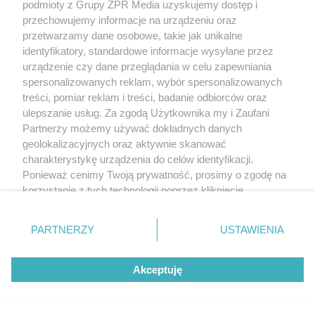
podmioty z Grupy ZPR Media uzyskujemy dostęp i
przechowujemy informacje na urządzeniu oraz
przetwarzamy dane osobowe, takie jak unikalne
identyfikatory, standardowe informacje wysyłane przez
urządzenie czy dane przeglądania w celu zapewniania
spersonalizowanych reklam, wybór spersonalizowanych
treści, pomiar reklam i treści, badanie odbiorców oraz
ulepszanie usług. Za zgodą Użytkownika my i Zaufani
Partnerzy możemy używać dokładnych danych
geolokalizacyjnych oraz aktywnie skanować
charakterystykę urządzenia do celów identyfikacji.
Ponieważ cenimy Twoją prywatność, prosimy o zgodę na
korzystanie z tych technologii poprzez kliknięcie
„Akceptuję”. Zgoda jest dobrowolna i zawsze możesz ją
zmienić/wycofać klikając przycisk ustawień prywatności
PARTNERZY
USTAWIENIA
znajdujący się w lewym dolnym rogu strony
. Niektóre
rodzaje przetwarzania danych nie wymagają zgody
Akceptuję
użytkownika, ale masz prawo sprzeciwić się takiemu
przetwarzaniu. Preferencje będą miały zastosowanie tylko
na tej witrynie.