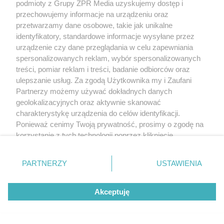
podmioty z Grupy ZPR Media uzyskujemy dostęp i
przechowujemy informacje na urządzeniu oraz
przetwarzamy dane osobowe, takie jak unikalne
identyfikatory, standardowe informacje wysyłane przez
urządzenie czy dane przeglądania w celu zapewniania
spersonalizowanych reklam, wybór spersonalizowanych
treści, pomiar reklam i treści, badanie odbiorców oraz
ulepszanie usług. Za zgodą Użytkownika my i Zaufani
Partnerzy możemy używać dokładnych danych
geolokalizacyjnych oraz aktywnie skanować
charakterystykę urządzenia do celów identyfikacji.
Ponieważ cenimy Twoją prywatność, prosimy o zgodę na
korzystanie z tych technologii poprzez kliknięcie
„Akceptuję”. Zgoda jest dobrowolna i zawsze możesz ją
zmienić/wycofać klikając przycisk ustawień prywatności
PARTNERZY
USTAWIENIA
znajdujący się w lewym dolnym rogu strony
. Niektóre
rodzaje przetwarzania danych nie wymagają zgody
Akceptuję
użytkownika, ale masz prawo sprzeciwić się takiemu
przetwarzaniu. Preferencje będą miały zastosowanie tylko
na tej witrynie.