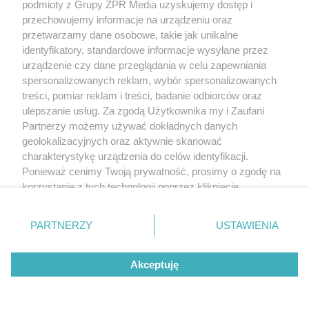
podmioty z Grupy ZPR Media uzyskujemy dostęp i
przechowujemy informacje na urządzeniu oraz
przetwarzamy dane osobowe, takie jak unikalne
identyfikatory, standardowe informacje wysyłane przez
urządzenie czy dane przeglądania w celu zapewniania
spersonalizowanych reklam, wybór spersonalizowanych
treści, pomiar reklam i treści, badanie odbiorców oraz
ulepszanie usług. Za zgodą Użytkownika my i Zaufani
Partnerzy możemy używać dokładnych danych
geolokalizacyjnych oraz aktywnie skanować
charakterystykę urządzenia do celów identyfikacji.
Ponieważ cenimy Twoją prywatność, prosimy o zgodę na
korzystanie z tych technologii poprzez kliknięcie
„Akceptuję”. Zgoda jest dobrowolna i zawsze możesz ją
zmienić/wycofać klikając przycisk ustawień prywatności
PARTNERZY
USTAWIENIA
znajdujący się w lewym dolnym rogu strony
. Niektóre
rodzaje przetwarzania danych nie wymagają zgody
Akceptuję
użytkownika, ale masz prawo sprzeciwić się takiemu
przetwarzaniu. Preferencje będą miały zastosowanie tylko
na tej witrynie.