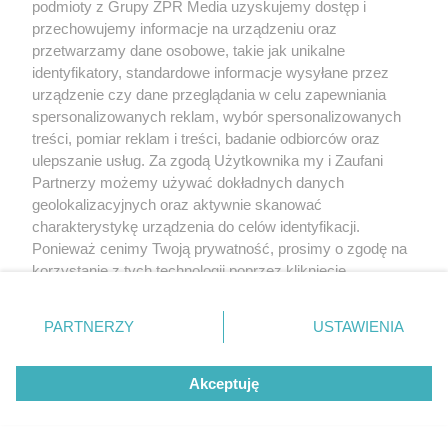
podmioty z Grupy ZPR Media uzyskujemy dostęp i
przechowujemy informacje na urządzeniu oraz
przetwarzamy dane osobowe, takie jak unikalne
identyfikatory, standardowe informacje wysyłane przez
urządzenie czy dane przeglądania w celu zapewniania
spersonalizowanych reklam, wybór spersonalizowanych
treści, pomiar reklam i treści, badanie odbiorców oraz
ulepszanie usług. Za zgodą Użytkownika my i Zaufani
Partnerzy możemy używać dokładnych danych
geolokalizacyjnych oraz aktywnie skanować
charakterystykę urządzenia do celów identyfikacji.
Ponieważ cenimy Twoją prywatność, prosimy o zgodę na
korzystanie z tych technologii poprzez kliknięcie
„Akceptuję”. Zgoda jest dobrowolna i zawsze możesz ją
zmienić/wycofać klikając przycisk ustawień prywatności
PARTNERZY
USTAWIENIA
znajdujący się w lewym dolnym rogu strony
. Niektóre
rodzaje przetwarzania danych nie wymagają zgody
Akceptuję
użytkownika, ale masz prawo sprzeciwić się takiemu
przetwarzaniu. Preferencje będą miały zastosowanie tylko
na tej witrynie.