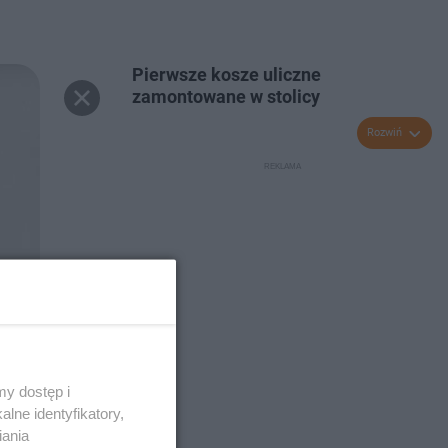
Pierwsze kosze uliczne
zamontowane w stolicy
Rozwiń
y dostęp i
lne identyfikatory,
iania