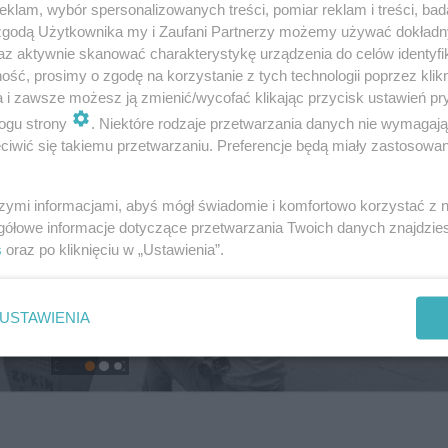
klam, wybór spersonalizowanych treści, pomiar reklam i treści, bad
 zgodą Użytkownika my i Zaufani Partnerzy możemy używać dokład
az aktywnie skanować charakterystykę urządzenia do celów identyfi
ść, prosimy o zgodę na korzystanie z tych technologii poprzez klikn
a i zawsze możesz ją zmienić/wycofać klikając przycisk ustawień pr
ogu strony
. Niektóre rodzaje przetwarzania danych nie wymagaj
iwić się takiemu przetwarzaniu. Preferencje będą miały zastosowanie
szymi informacjami, abyś mógł świadomie i komfortowo korzystać z
gółowe informacje dotyczące przetwarzania Twoich danych znajdzi
s
oraz po kliknięciu w „Ustawienia”.
USTAWIENIA