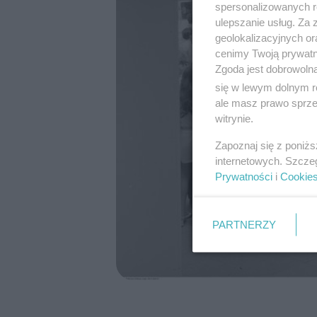
spersonalizowanych re
ulepszanie usług. Za
geolokalizacyjnych or
cenimy Twoją prywatno
Zgoda jest dobrowoln
się w lewym dolnym r
ale masz prawo sprzec
witrynie.
Zapoznaj się z poniż
internetowych. Szcze
Prywatności
i
Cookie
PARTNERZY