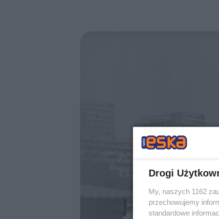
Drogi Użytkow
My, naszych 1162 zau
przechowujemy informa
standardowe informac