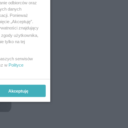
anie odbiorców oraz
nych danych
kacji. Ponieważ
ięcie „Akceptuję”.
ywatności znajdujący
ą zgody użytkownika,
 tylko na tej
 naszych serwisów
esz w
Polityce
Akceptuję