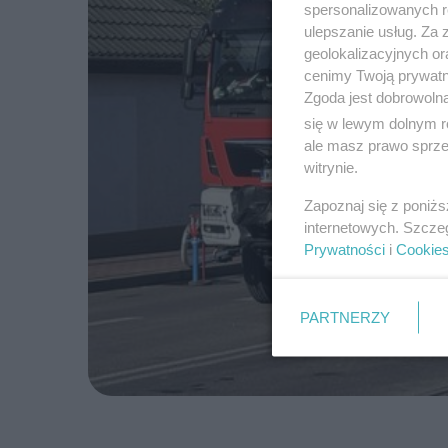
spersonalizowanych re
ulepszanie usług. Za
geolokalizacyjnych or
cenimy Twoją prywatno
Zgoda jest dobrowoln
się w lewym dolnym r
ale masz prawo sprzec
witrynie.
Zapoznaj się z poniż
internetowych. Szcze
Prywatności
i
Cookie
PARTNERZY