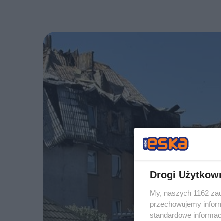
Drogi Użytkow
My, naszych 1162 zau
przechowujemy informa
standardowe informac