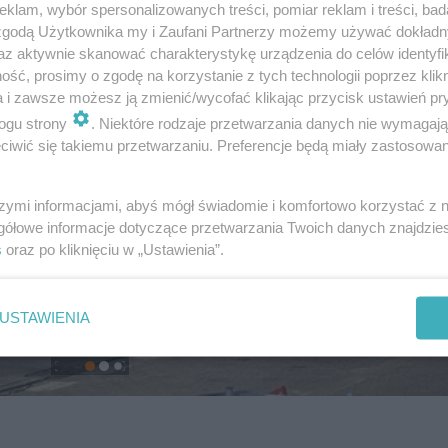
klam, wybór spersonalizowanych treści, pomiar reklam i treści, bad
 zgodą Użytkownika my i Zaufani Partnerzy możemy używać dokład
az aktywnie skanować charakterystykę urządzenia do celów identyfi
ść, prosimy o zgodę na korzystanie z tych technologii poprzez klikn
a i zawsze możesz ją zmienić/wycofać klikając przycisk ustawień pr
ogu strony
. Niektóre rodzaje przetwarzania danych nie wymagaj
iwić się takiemu przetwarzaniu. Preferencje będą miały zastosowanie
szymi informacjami, abyś mógł świadomie i komfortowo korzystać z
gółowe informacje dotyczące przetwarzania Twoich danych znajdzi
s
oraz po kliknięciu w „Ustawienia”.
USTAWIENIA