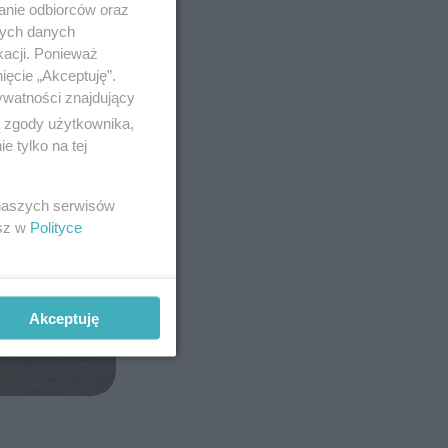
anie odbiorców oraz
nych danych
kacji. Ponieważ
ięcie „Akceptuję”.
ywatności znajdujący
ą zgody użytkownika,
 tylko na tej
 naszych serwisów
esz w
Polityce
Akceptuję