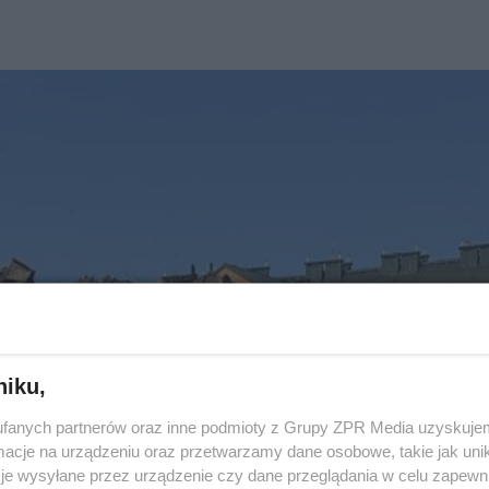
niku,
fanych partnerów oraz inne podmioty z Grupy ZPR Media uzyskujem
cje na urządzeniu oraz przetwarzamy dane osobowe, takie jak unika
je wysyłane przez urządzenie czy dane przeglądania w celu zapewn