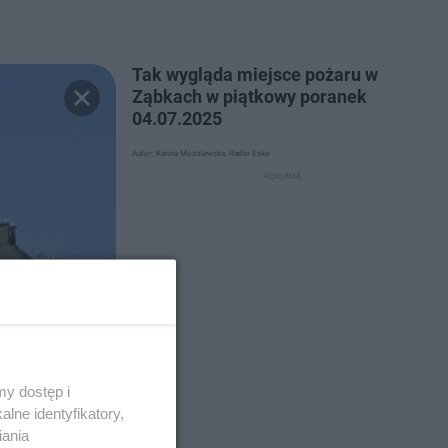
Tak wygląda miejsce pożaru w
Ząbkach w piątkowy poranek
04.07.2025
Autor: Karina Mozolewska, Radio Eska
y dostęp i
lne identyfikatory,
iania