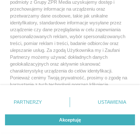
podmioty z Grupy ZPR Media uzyskujemy dostęp i
przechowujemy informacje na urządzeniu oraz
przetwarzamy dane osobowe, takie jak unikalne
identyfikatory, standardowe informacje wysyłane przez
urządzenie czy dane przeglądania w celu zapewniania
spersonalizowanych reklam, wybór spersonalizowanych
treści, pomiar reklam i treści, badanie odbiorców oraz
ulepszanie usług. Za zgodą Użytkownika my i Zaufani
Partnerzy możemy używać dokładnych danych
geolokalizacyjnych oraz aktywnie skanować
charakterystykę urządzenia do celów identyfikacji.
Ponieważ cenimy Twoją prywatność, prosimy o zgodę na
korzystanie z tych technologii poprzez kliknięcie
„Akceptuję”. Zgoda jest dobrowolna i zawsze możesz ją
zmienić/wycofać klikając przycisk ustawień prywatności
PARTNERZY
USTAWIENIA
znajdujący się w lewym dolnym rogu strony
. Niektóre
rodzaje przetwarzania danych nie wymagają zgody
Akceptuję
użytkownika, ale masz prawo sprzeciwić się takiemu
przetwarzaniu. Preferencje będą miały zastosowanie tylko
na tej witrynie.