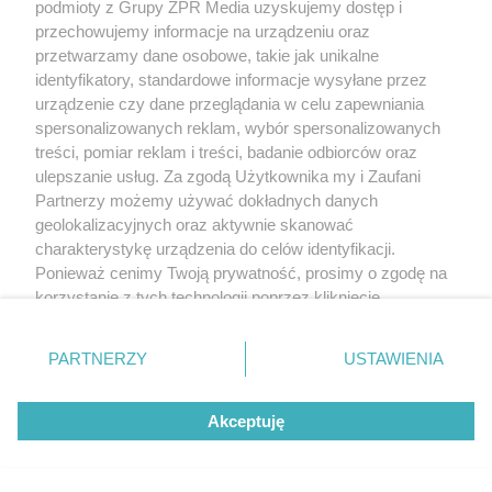
podmioty z Grupy ZPR Media uzyskujemy dostęp i
przechowujemy informacje na urządzeniu oraz
przetwarzamy dane osobowe, takie jak unikalne
identyfikatory, standardowe informacje wysyłane przez
urządzenie czy dane przeglądania w celu zapewniania
spersonalizowanych reklam, wybór spersonalizowanych
treści, pomiar reklam i treści, badanie odbiorców oraz
ulepszanie usług. Za zgodą Użytkownika my i Zaufani
Partnerzy możemy używać dokładnych danych
geolokalizacyjnych oraz aktywnie skanować
charakterystykę urządzenia do celów identyfikacji.
Ponieważ cenimy Twoją prywatność, prosimy o zgodę na
korzystanie z tych technologii poprzez kliknięcie
„Akceptuję”. Zgoda jest dobrowolna i zawsze możesz ją
zmienić/wycofać klikając przycisk ustawień prywatności
PARTNERZY
USTAWIENIA
znajdujący się w lewym dolnym rogu strony
. Niektóre
rodzaje przetwarzania danych nie wymagają zgody
Akceptuję
użytkownika, ale masz prawo sprzeciwić się takiemu
przetwarzaniu. Preferencje będą miały zastosowanie tylko
na tej witrynie.