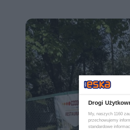
Drogi Użytkow
My, naszych 1160 zau
przechowujemy informa
standardowe informac