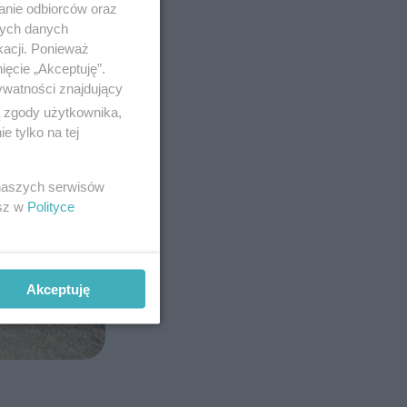
anie odbiorców oraz
nych danych
kacji. Ponieważ
ięcie „Akceptuję”.
ywatności znajdujący
ą zgody użytkownika,
 tylko na tej
 naszych serwisów
esz w
Polityce
Akceptuję