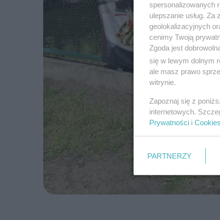
spersonalizowanych re
ulepszanie usług. Za
geolokalizacyjnych or
cenimy Twoją prywatno
Zgoda jest dobrowoln
się w lewym dolnym r
ale masz prawo sprzec
witrynie.
Zapoznaj się z poniż
internetowych. Szcze
Prywatności
i
Cookie
PARTNERZY