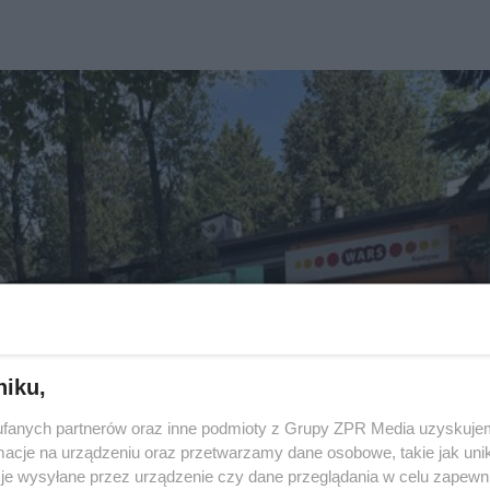
niku,
fanych partnerów oraz inne podmioty z Grupy ZPR Media uzyskujem
cje na urządzeniu oraz przetwarzamy dane osobowe, takie jak unika
je wysyłane przez urządzenie czy dane przeglądania w celu zapewn