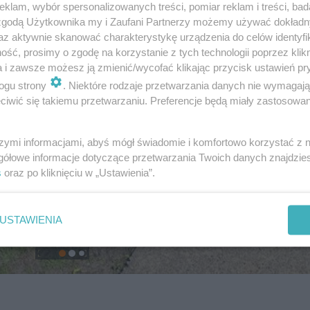
klam, wybór spersonalizowanych treści, pomiar reklam i treści, bad
 zgodą Użytkownika my i Zaufani Partnerzy możemy używać dokład
az aktywnie skanować charakterystykę urządzenia do celów identyfi
ść, prosimy o zgodę na korzystanie z tych technologii poprzez klikn
a i zawsze możesz ją zmienić/wycofać klikając przycisk ustawień pr
ogu strony
. Niektóre rodzaje przetwarzania danych nie wymagaj
iwić się takiemu przetwarzaniu. Preferencje będą miały zastosowanie
szymi informacjami, abyś mógł świadomie i komfortowo korzystać z
gółowe informacje dotyczące przetwarzania Twoich danych znajdzi
s
oraz po kliknięciu w „Ustawienia”.
USTAWIENIA