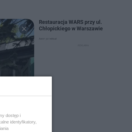
Restauracja WARS przy ul.
Chłopickiego w Warszawie
Autor: jo/ eska.pl
y dostęp i
lne identyfikatory,
iania