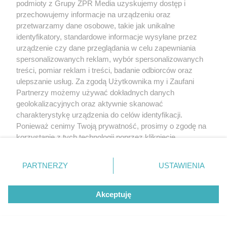
podmioty z Grupy ZPR Media uzyskujemy dostęp i
przechowujemy informacje na urządzeniu oraz
przetwarzamy dane osobowe, takie jak unikalne
identyfikatory, standardowe informacje wysyłane przez
urządzenie czy dane przeglądania w celu zapewniania
spersonalizowanych reklam, wybór spersonalizowanych
treści, pomiar reklam i treści, badanie odbiorców oraz
ulepszanie usług. Za zgodą Użytkownika my i Zaufani
Partnerzy możemy używać dokładnych danych
geolokalizacyjnych oraz aktywnie skanować
charakterystykę urządzenia do celów identyfikacji.
Ponieważ cenimy Twoją prywatność, prosimy o zgodę na
korzystanie z tych technologii poprzez kliknięcie
„Akceptuję”. Zgoda jest dobrowolna i zawsze możesz ją
zmienić/wycofać klikając przycisk ustawień prywatności
PARTNERZY
USTAWIENIA
znajdujący się w lewym dolnym rogu strony
. Niektóre
rodzaje przetwarzania danych nie wymagają zgody
Akceptuję
użytkownika, ale masz prawo sprzeciwić się takiemu
przetwarzaniu. Preferencje będą miały zastosowanie tylko
na tej witrynie.