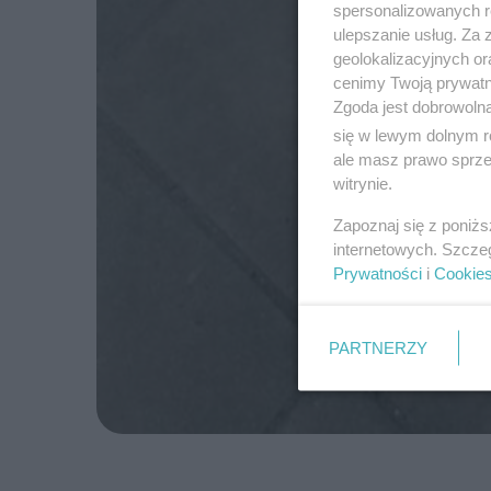
spersonalizowanych re
ulepszanie usług. Za
geolokalizacyjnych or
cenimy Twoją prywatno
Zgoda jest dobrowoln
się w lewym dolnym r
ale masz prawo sprzec
witrynie.
Zapoznaj się z poniż
internetowych. Szcze
Prywatności
i
Cookie
PARTNERZY