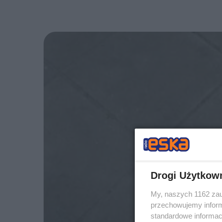
Drogi Użytkow
My, naszych 1162 zau
przechowujemy informa
standardowe informac