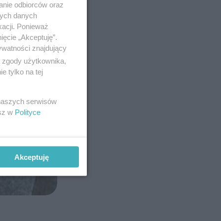
anie odbiorców oraz
nych danych
kacji. Ponieważ
ięcie „Akceptuję”.
ywatności znajdujący
ą zgody użytkownika,
 tylko na tej
 naszych serwisów
esz w
Polityce
Akceptuję