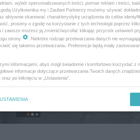
klam, wybór spersonalizowanych treści, pomiar reklam i treści, bad
 zgodą Użytkownika my i Zaufani Partnerzy możemy używać dokład
az aktywnie skanować charakterystykę urządzenia do celów identyfi
ść, prosimy o zgodę na korzystanie z tych technologii poprzez klikn
a i zawsze możesz ją zmienić/wycofać klikając przycisk ustawień pr
ogu strony
. Niektóre rodzaje przetwarzania danych nie wymagaj
iwić się takiemu przetwarzaniu. Preferencje będą miały zastosowanie
szymi informacjami, abyś mógł świadomie i komfortowo korzystać z
gółowe informacje dotyczące przetwarzania Twoich danych znajdzi
s
oraz po kliknięciu w „Ustawienia”.
USTAWIENIA