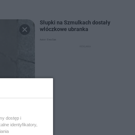
Słupki na Szmulkach dostały
włóczkowe ubranka
Autor: Ewa Sas
y dostęp i
lne identyfikatory,
iania