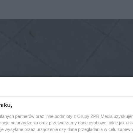
niku,
fanych partnerów oraz inne podmioty z Grupy ZPR Media uzyskujem
cje na urządzeniu oraz przetwarzamy dane osobowe, takie jak unika
je wysyłane przez urządzenie czy dane przeglądania w celu zapewn