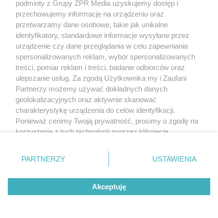
podmioty z Grupy ZPR Media uzyskujemy dostęp i
przechowujemy informacje na urządzeniu oraz
przetwarzamy dane osobowe, takie jak unikalne
identyfikatory, standardowe informacje wysyłane przez
urządzenie czy dane przeglądania w celu zapewniania
spersonalizowanych reklam, wybór spersonalizowanych
treści, pomiar reklam i treści, badanie odbiorców oraz
ulepszanie usług. Za zgodą Użytkownika my i Zaufani
Partnerzy możemy używać dokładnych danych
geolokalizacyjnych oraz aktywnie skanować
charakterystykę urządzenia do celów identyfikacji.
Ponieważ cenimy Twoją prywatność, prosimy o zgodę na
korzystanie z tych technologii poprzez kliknięcie
„Akceptuję”. Zgoda jest dobrowolna i zawsze możesz ją
zmienić/wycofać klikając przycisk ustawień prywatności
PARTNERZY
USTAWIENIA
znajdujący się w lewym dolnym rogu strony
. Niektóre
rodzaje przetwarzania danych nie wymagają zgody
Akceptuję
użytkownika, ale masz prawo sprzeciwić się takiemu
przetwarzaniu. Preferencje będą miały zastosowanie tylko
na tej witrynie.