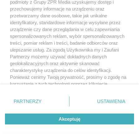
podmioty z Grupy ZPR Media uzyskujemy dostęp i
przechowujemy informacje na urządzeniu oraz
przetwarzamy dane osobowe, takie jak unikalne
identyfikatory, standardowe informacje wysyłane przez
urządzenie czy dane przeglądania w celu zapewniania
spersonalizowanych reklam, wybór spersonalizowanych
treści, pomiar reklam i treści, badanie odbiorców oraz
ulepszanie usług. Za zgodą Użytkownika my i Zaufani
Partnerzy możemy używać dokładnych danych
geolokalizacyjnych oraz aktywnie skanować
charakterystykę urządzenia do celów identyfikacji.
Ponieważ cenimy Twoją prywatność, prosimy o zgodę na
korzystanie z tych technologii poprzez kliknięcie
„Akceptuję”. Zgoda jest dobrowolna i zawsze możesz ją
zmienić/wycofać klikając przycisk ustawień prywatności
PARTNERZY
USTAWIENIA
znajdujący się w lewym dolnym rogu strony
. Niektóre
rodzaje przetwarzania danych nie wymagają zgody
Akceptuję
użytkownika, ale masz prawo sprzeciwić się takiemu
przetwarzaniu. Preferencje będą miały zastosowanie tylko
na tej witrynie.