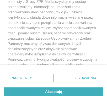
podmioty z Grupy ZPR Media uzyskujemy dostęp i
przechowujemy informacje na urządzeniu oraz
przetwarzamy dane osobowe, takie jak unikalne
identyfikatory, standardowe informacje wysyłane przez
urządzenie czy dane przeglądania w celu zapewniania
spersonalizowanych reklam, wybór spersonalizowanych
treści, pomiar reklam i treści, badanie odbiorców oraz
ulepszanie usług. Za zgodą Użytkownika my i Zaufani
Partnerzy możemy używać dokładnych danych
geolokalizacyjnych oraz aktywnie skanować
charakterystykę urządzenia do celów identyfikacji.
Ponieważ cenimy Twoją prywatność, prosimy o zgodę na
korzystanie z tych technologii poprzez kliknięcie
„Akceptuję”. Zgoda jest dobrowolna i zawsze możesz ją
zmienić/wycofać klikając przycisk ustawień prywatności
PARTNERZY
USTAWIENIA
znajdujący się w lewym dolnym rogu strony
. Niektóre
rodzaje przetwarzania danych nie wymagają zgody
Akceptuję
użytkownika, ale masz prawo sprzeciwić się takiemu
przetwarzaniu. Preferencje będą miały zastosowanie tylko
na tej witrynie.