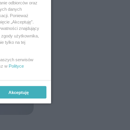
anie odbiorców oraz
nych danych
kacji. Ponieważ
ięcie „Akceptuję”.
ywatności znajdujący
ą zgody użytkownika,
 tylko na tej
 naszych serwisów
esz w
Polityce
Akceptuję