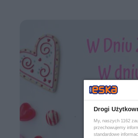
Drogi Użytkow
My, naszych 1162 zau
przechowujemy informa
standardowe informac