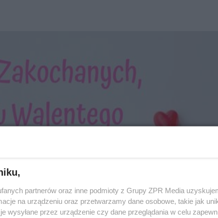
niku,
fanych partnerów oraz inne podmioty z Grupy ZPR Media uzyskujem
cje na urządzeniu oraz przetwarzamy dane osobowe, takie jak unika
je wysyłane przez urządzenie czy dane przeglądania w celu zapewn