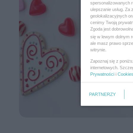
spersonalizowanych re
ulepszanie usług. Za
geolokalizacyjnych or
cenimy Twoją prywatno
Zgoda jest dobrowoln
się w lewym dolnym r
ale masz prawo sprzec
witrynie.
Zapoznaj się z poniż
internetowych. Szcze
Prywatności
i
Cookie
PARTNERZY