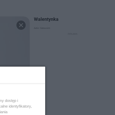
Walentynka
Autor: Canva.com
y dostęp i
lne identyfikatory,
iania