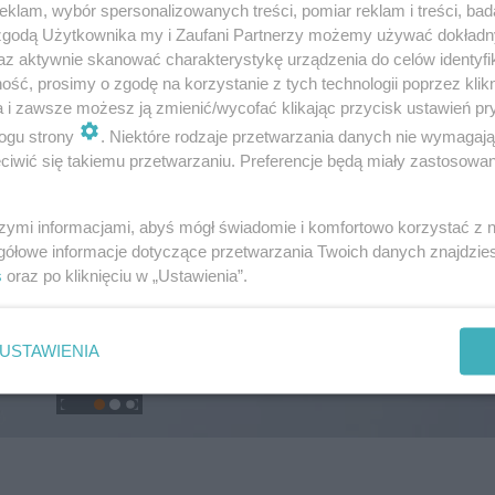
klam, wybór spersonalizowanych treści, pomiar reklam i treści, bad
 zgodą Użytkownika my i Zaufani Partnerzy możemy używać dokład
az aktywnie skanować charakterystykę urządzenia do celów identyfi
ść, prosimy o zgodę na korzystanie z tych technologii poprzez klikn
a i zawsze możesz ją zmienić/wycofać klikając przycisk ustawień pr
ogu strony
. Niektóre rodzaje przetwarzania danych nie wymagaj
iwić się takiemu przetwarzaniu. Preferencje będą miały zastosowanie
szymi informacjami, abyś mógł świadomie i komfortowo korzystać z
gółowe informacje dotyczące przetwarzania Twoich danych znajdzi
s
oraz po kliknięciu w „Ustawienia”.
USTAWIENIA