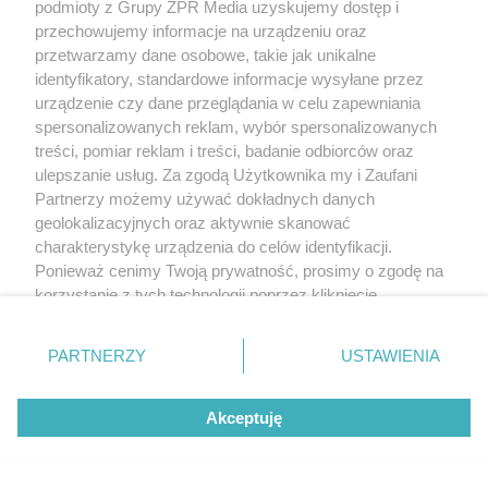
podmioty z Grupy ZPR Media uzyskujemy dostęp i
przechowujemy informacje na urządzeniu oraz
przetwarzamy dane osobowe, takie jak unikalne
identyfikatory, standardowe informacje wysyłane przez
urządzenie czy dane przeglądania w celu zapewniania
spersonalizowanych reklam, wybór spersonalizowanych
treści, pomiar reklam i treści, badanie odbiorców oraz
ulepszanie usług. Za zgodą Użytkownika my i Zaufani
Partnerzy możemy używać dokładnych danych
geolokalizacyjnych oraz aktywnie skanować
charakterystykę urządzenia do celów identyfikacji.
Ponieważ cenimy Twoją prywatność, prosimy o zgodę na
korzystanie z tych technologii poprzez kliknięcie
„Akceptuję”. Zgoda jest dobrowolna i zawsze możesz ją
zmienić/wycofać klikając przycisk ustawień prywatności
PARTNERZY
USTAWIENIA
znajdujący się w lewym dolnym rogu strony
. Niektóre
rodzaje przetwarzania danych nie wymagają zgody
Akceptuję
użytkownika, ale masz prawo sprzeciwić się takiemu
przetwarzaniu. Preferencje będą miały zastosowanie tylko
na tej witrynie.