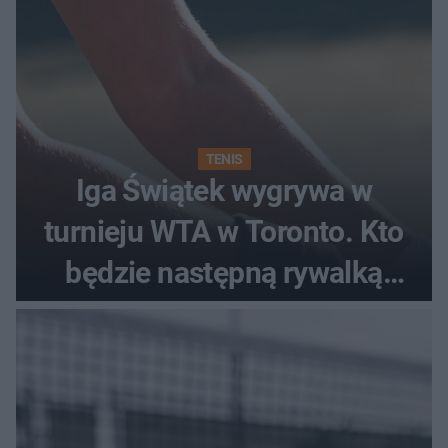
TENIS
Iga Świątek wygrywa w
turnieju WTA w Toronto. Kto
będzie następną rywalką
Polki?