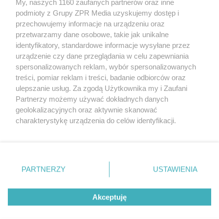
My, naszych 1160 zaufanych partnerów oraz inne
Żaden utwór zamieszczony w serwisie nie może być powielany i
podmioty z Grupy ZPR Media uzyskujemy dostęp i
rozpowszechniany lub dalej rozpowszechniany w jakikolwiek sposób (w
przechowujemy informacje na urządzeniu oraz
tym także elektroniczny lub mechaniczny) na jakimkolwiek polu
eksploatacji w jakiejkolwiek formie, włącznie z umieszczaniem w
przetwarzamy dane osobowe, takie jak unikalne
Internecie bez pisemnej zgody właściciela praw. Jakiekolwiek użycie lub
identyfikatory, standardowe informacje wysyłane przez
wykorzystanie utworów w całości lub w części z naruszeniem prawa,
tzn. bez właściwej zgody, jest zabronione pod groźbą kary i może być
urządzenie czy dane przeglądania w celu zapewniania
ścigane prawnie.
spersonalizowanych reklam, wybór spersonalizowanych
treści, pomiar reklam i treści, badanie odbiorców oraz
ulepszanie usług. Za zgodą Użytkownika my i Zaufani
Partnerzy możemy używać dokładnych danych
geolokalizacyjnych oraz aktywnie skanować
charakterystykę urządzenia do celów identyfikacji.
Ponieważ cenimy Twoją prywatność, prosimy o zgodę na
O nas
korzystanie z tych technologii poprzez kliknięcie
Informacje prawne
„Akceptuję”. Zgoda jest dobrowolna i zawsze możesz ją
zmienić/wycofać klikając przycisk ustawień prywatności
PARTNERZY
USTAWIENIA
Nasze serwisy
znajdujący się w lewym dolnym rogu strony
. Niektóre
rodzaje przetwarzania danych nie wymagają zgody
© 2026 Grupa ZPR Media
Akceptuję
użytkownika, ale masz prawo sprzeciwić się takiemu
przetwarzaniu. Preferencje będą miały zastosowanie tylko
na tej witrynie.