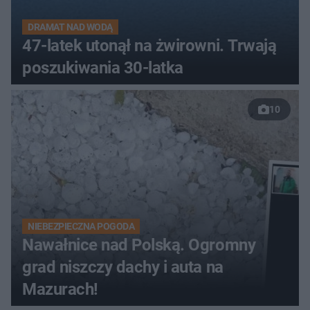
DRAMAT NAD WODĄ
47-latek utonął na żwirowni. Trwają
poszukiwania 30-latka
10
NIEBEZPIECZNA POGODA
Nawałnice nad Polską. Ogromny
grad niszczy dachy i auta na
Mazurach!