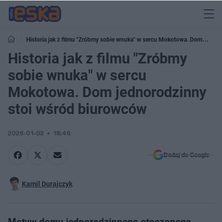
Historia jak z filmu "Zróbmy sobie wnuka" w sercu Mokotowa. Dom
jednorodzinny stoi wśród biurowców
Historia jak z filmu "Zróbmy
sobie wnuka" w sercu
Mokotowa. Dom jednorodzinny
stoi wśród biurowców
2026-01-02
18:46
Dodaj do Google
Kamil Durajczyk
Motyw domu jednorodzinnego otoczonego