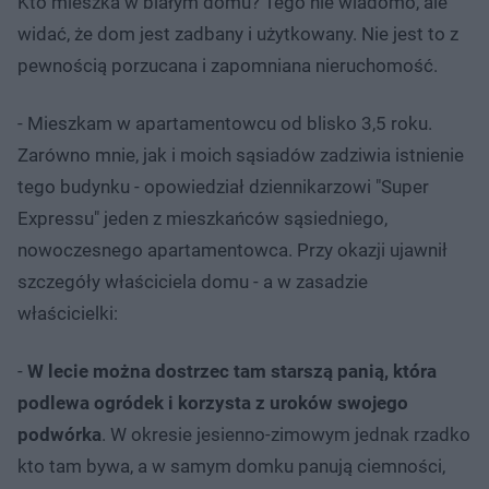
Kto mieszka w białym domu? Tego nie wiadomo, ale
widać, że dom jest zadbany i użytkowany. Nie jest to z
pewnością porzucana i zapomniana nieruchomość.
- Mieszkam w apartamentowcu od blisko 3,5 roku.
Zarówno mnie, jak i moich sąsiadów zadziwia istnienie
tego budynku - opowiedział dziennikarzowi "Super
Expressu" jeden z mieszkańców sąsiedniego,
nowoczesnego apartamentowca. Przy okazji ujawnił
szczegóły właściciela domu - a w zasadzie
właścicielki:
-
W lecie można dostrzec tam starszą panią, która
podlewa ogródek i korzysta z uroków swojego
podwórka
. W okresie jesienno-zimowym jednak rzadko
kto tam bywa, a w samym domku panują ciemności,