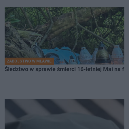
ZABÓJSTWO W MŁAWIE
Śledztwo w sprawie śmierci 16-letniej Mai na fi