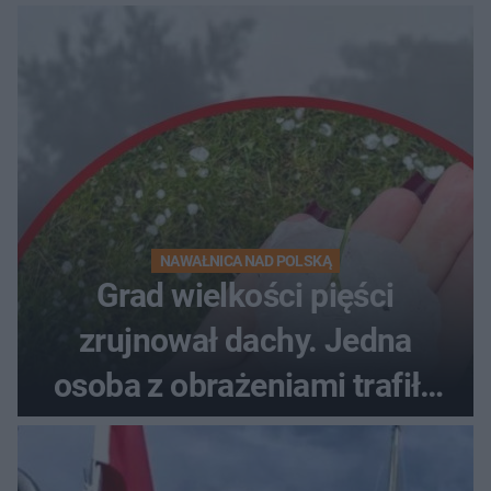
NAWAŁNICA NAD POLSKĄ
Grad wielkości pięści
zrujnował dachy. Jedna
osoba z obrażeniami trafiła
do szpitala