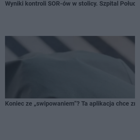
Wyniki kontroli SOR-ów w stolicy. Szpital Połu
Koniec ze „swipowaniem”? Ta aplikacja chce zm