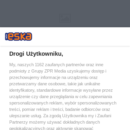
Drogi Użytkowniku,
My, naszych 1162 zaufanych partnerów oraz inne
Żaden utwór zamieszczony w serwisie nie może być powielany i
podmioty z Grupy ZPR Media uzyskujemy dostęp i
rozpowszechniany lub dalej rozpowszechniany w jakikolwiek sposób (w
tym także elektroniczny lub mechaniczny) na jakimkolwiek polu
przechowujemy informacje na urządzeniu oraz
eksploatacji w jakiejkolwiek formie, włącznie z umieszczaniem w
przetwarzamy dane osobowe, takie jak unikalne
Internecie bez pisemnej zgody właściciela praw. Jakiekolwiek użycie lub
identyfikatory, standardowe informacje wysyłane przez
wykorzystanie utworów w całości lub w części z naruszeniem prawa,
tzn. bez właściwej zgody, jest zabronione pod groźbą kary i może być
urządzenie czy dane przeglądania w celu zapewniania
ścigane prawnie.
spersonalizowanych reklam, wybór spersonalizowanych
treści, pomiar reklam i treści, badanie odbiorców oraz
ulepszanie usług. Za zgodą Użytkownika my i Zaufani
Partnerzy możemy używać dokładnych danych
geolokalizacyjnych oraz aktywnie skanować