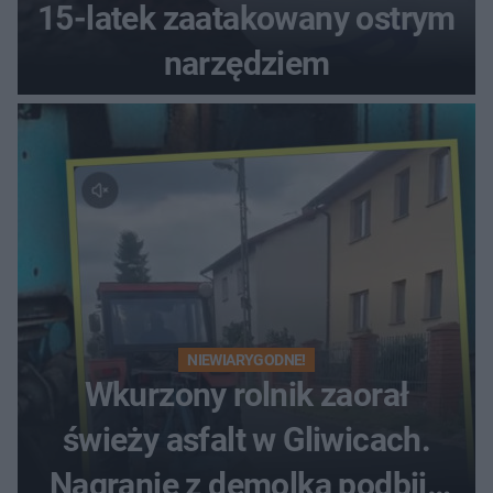
15-latek zaatakowany ostrym
narzędziem
NIEWIARYGODNE!
Wkurzony rolnik zaorał
świeży asfalt w Gliwicach.
Nagranie z demolką podbija