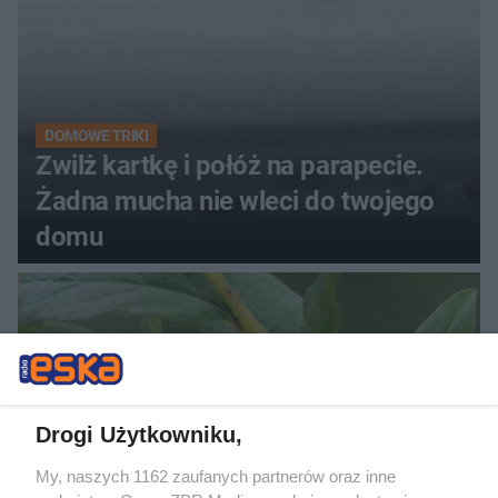
DOMOWE TRIKI
Zwilż kartkę i połóż na parapecie.
Żadna mucha nie wleci do twojego
domu
Drogi Użytkowniku,
My, naszych 1162 zaufanych partnerów oraz inne