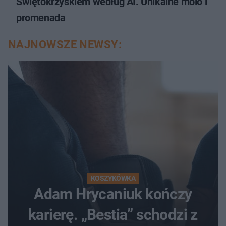
Świętokrzyskiem według AI. Unikalne molo i
promenada
NAJNOWSZE NEWSY:
KOSZYKÓWKA
Adam Hrycaniuk kończy
karierę. „Bestia” schodzi z