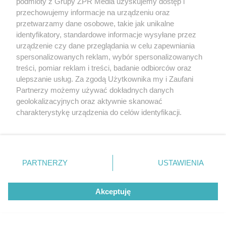
podmioty z Grupy ZPR Media uzyskujemy dostęp i
przechowujemy informacje na urządzeniu oraz
PIELĘGNACJA BORÓWKI
przetwarzamy dane osobowe, takie jak unikalne
Zrób to po zebraniu borówek, a za
identyfikatory, standardowe informacje wysyłane przez
rok zbiory będą obfite
urządzenie czy dane przeglądania w celu zapewniania
spersonalizowanych reklam, wybór spersonalizowanych
treści, pomiar reklam i treści, badanie odbiorców oraz
ulepszanie usług. Za zgodą Użytkownika my i Zaufani
Partnerzy możemy używać dokładnych danych
geolokalizacyjnych oraz aktywnie skanować
charakterystykę urządzenia do celów identyfikacji.
Ponieważ cenimy Twoją prywatność, prosimy o zgodę na
korzystanie z tych technologii poprzez kliknięcie
„Akceptuję”. Zgoda jest dobrowolna i zawsze możesz ją
zmienić/wycofać klikając przycisk ustawień prywatności
PARTNERZY
USTAWIENIA
znajdujący się w lewym dolnym rogu strony
. Niektóre
ZAKUPY
rodzaje przetwarzania danych nie wymagają zgody
Jesień w Pepco! Stylowe kubki i
Akceptuję
użytkownika, ale masz prawo sprzeciwić się takiemu
dodatki w świetnych cenach
przetwarzaniu. Preferencje będą miały zastosowanie tylko
na tej witrynie.