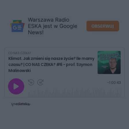
CO NAS CZEKA?
Klimat. Jak zmieni się nasze życie? Ile mamy
czasu? | CO NAS CZEKA? #6 - prof. Szymon
Malinowski
G
P
P
P
-
1:00:43
r
r
r
o
a
z
z
j
z
e
e
w
w
o
i
i
s
ń
ń
t
1
1
0
0
a
s
s
ł
d
d
y
o
o