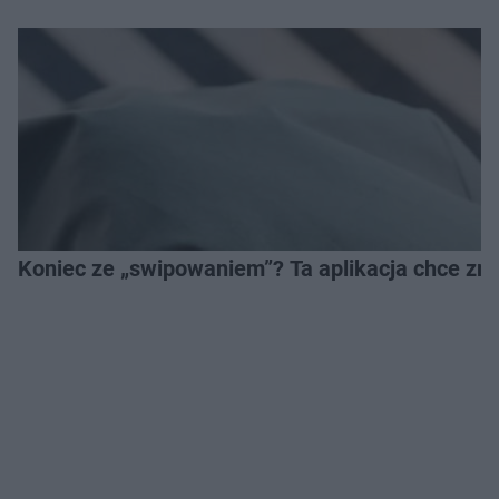
Koniec ze „swipowaniem”? Ta aplikacja chce zm