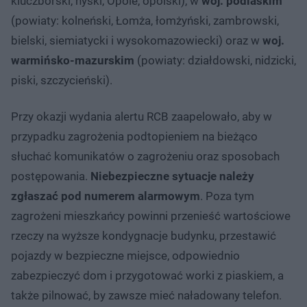
kluczborski, nyski, Opole, opolski), w
woj. podlaskim
(powiaty: kolneński, Łomża, łomżyński, zambrowski,
bielski, siemiatycki i wysokomazowiecki) oraz w
woj.
warmińsko-mazurskim
(powiaty: działdowski, nidzicki,
piski, szczycieński).
Przy okazji wydania alertu RCB zaapelowało, aby w
przypadku zagrożenia podtopieniem na bieżąco
słuchać komunikatów o zagrożeniu oraz sposobach
postępowania.
Niebezpieczne sytuacje należy
zgłaszać pod numerem alarmowym
. Poza tym
zagrożeni mieszkańcy powinni przenieść wartościowe
rzeczy na wyższe kondygnacje budynku, przestawić
pojazdy w bezpieczne miejsce, odpowiednio
zabezpieczyć dom i przygotować worki z piaskiem, a
także pilnować, by zawsze mieć naładowany telefon.