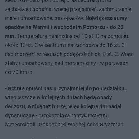
zachodzie i południu więcej przejaśnień, zachmurzenie
małe i umiarkowane, bez opadów.
Największe sumy
opadów na Warmii i wschodnim Pomorzu - do 20
mm.
Temperatura minimalna od 10 st. C na południu,
około 13 st. C w centrum i na zachodzie do 16 st. C
nad morzem; w rejonach podgórskich ok. 8 st. C. Wiatr
słaby i umiarkowany, nad morzem silny - w porywach
do 70 km/h.
-
Niż nie opuści nas przynajmniej do poniedziałku,
więc jeszcze w kolejnych dniach będą opady
deszczu, wrócą też burze, więc kolejne dni nadal
dynamiczne
- przekazała synoptyk Instytutu
Meteorologii i Gospodarki Wodnej Anna Gryczman.