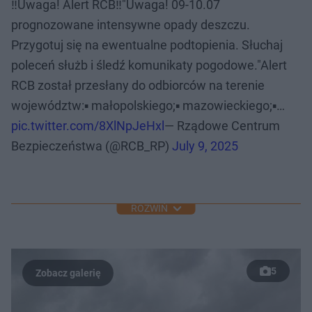
‼️Uwaga! Alert RCB‼️"Uwaga! 09-10.07
prognozowane intensywne opady deszczu.
Przygotuj się na ewentualne podtopienia. Słuchaj
poleceń służb i śledź komunikaty pogodowe."Alert
RCB został przesłany do odbiorców na terenie
województw:▪ małopolskiego;▪ mazowieckiego;▪…
pic.twitter.com/8XlNpJeHxl
— Rządowe Centrum
Bezpieczeństwa (@RCB_RP)
July 9, 2025
ROZWIŃ
5