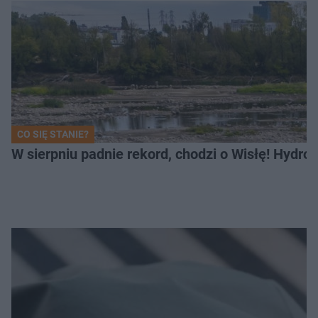
CO SIĘ STANIE?
W sierpniu padnie rekord, chodzi o Wisłę! Hydro