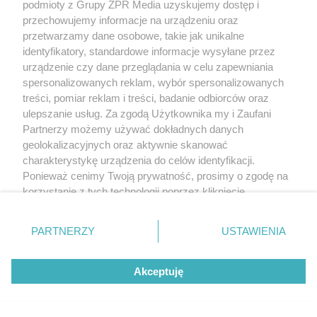
podmioty z Grupy ZPR Media uzyskujemy dostęp i
przechowujemy informacje na urządzeniu oraz
przetwarzamy dane osobowe, takie jak unikalne
identyfikatory, standardowe informacje wysyłane przez
urządzenie czy dane przeglądania w celu zapewniania
spersonalizowanych reklam, wybór spersonalizowanych
treści, pomiar reklam i treści, badanie odbiorców oraz
ulepszanie usług. Za zgodą Użytkownika my i Zaufani
Partnerzy możemy używać dokładnych danych
geolokalizacyjnych oraz aktywnie skanować
charakterystykę urządzenia do celów identyfikacji.
Ponieważ cenimy Twoją prywatność, prosimy o zgodę na
korzystanie z tych technologii poprzez kliknięcie
„Akceptuję”. Zgoda jest dobrowolna i zawsze możesz ją
zmienić/wycofać klikając przycisk ustawień prywatności
PARTNERZY
USTAWIENIA
znajdujący się w lewym dolnym rogu strony
. Niektóre
rodzaje przetwarzania danych nie wymagają zgody
Akceptuję
użytkownika, ale masz prawo sprzeciwić się takiemu
przetwarzaniu. Preferencje będą miały zastosowanie tylko
na tej witrynie.
Żaden utwór zamieszczony w serwisie nie może być powielany i