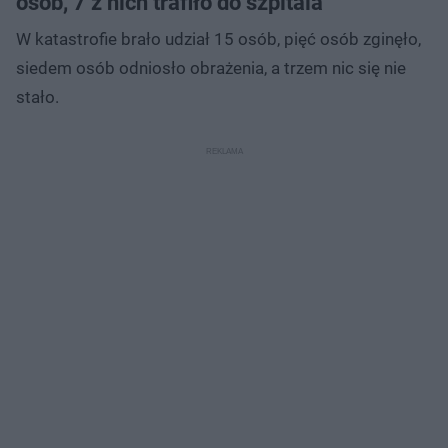
osób, 7 z nich trafiło do szpitala
W katastrofie brało udział 15 osób, pięć osób zginęło,
siedem osób odniosło obrażenia, a trzem nic się nie
stało.