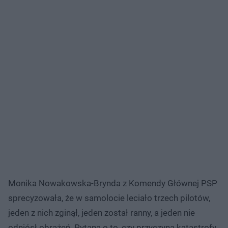
Monika Nowakowska-Brynda z Komendy Głównej PSP
sprecyzowała, że w samolocie leciało trzech pilotów,
jeden z nich zginął, jeden został ranny, a jeden nie
odniósł obrażeń. Pytana o to, czy przyczyną katastrofy