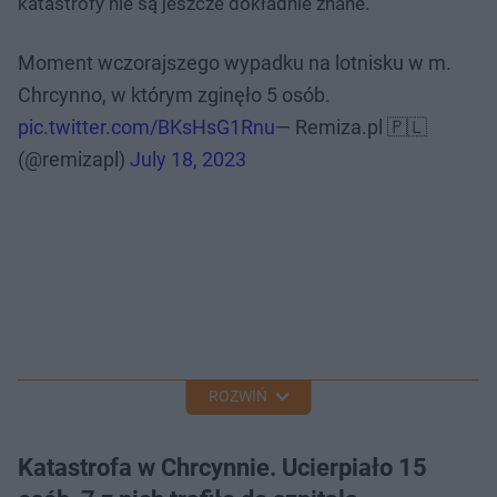
katastrofy nie są jeszcze dokładnie znane.
Moment wczorajszego wypadku na lotnisku w m.
Chrcynno, w którym zginęło 5 osób.
pic.twitter.com/BKsHsG1Rnu
— Remiza.pl 🇵🇱
(@remizapl)
July 18, 2023
ROZWIŃ
Katastrofa w Chrcynnie. Ucierpiało 15