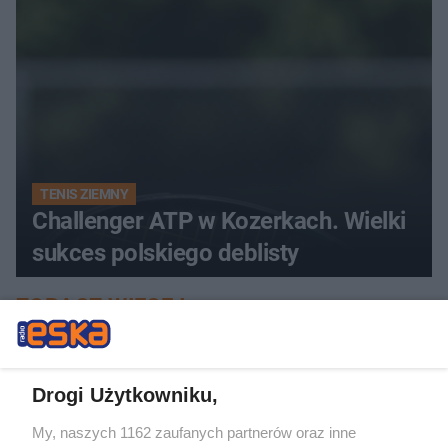
TENIS ZIEMNY
Challenger ATP w Kozerkach. Wielki
sukces polskiego deblisty
ZOBACZ WIĘCEJ
Drogi Użytkowniku,
My, naszych 1162 zaufanych partnerów oraz inne