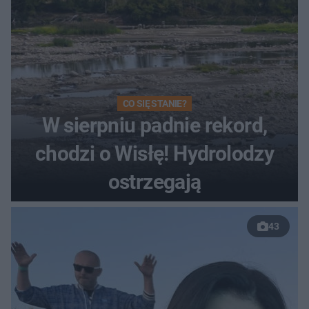
CO SIĘ STANIE?
W sierpniu padnie rekord,
chodzi o Wisłę! Hydrolodzy
ostrzegają
43