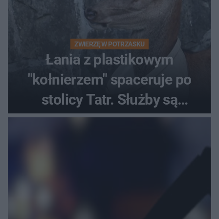
ZWIERZĘ W POTRZASKU
Łania z plastikowym
"kołnierzem" spaceruje po
stolicy Tatr. Służby są
bezradne