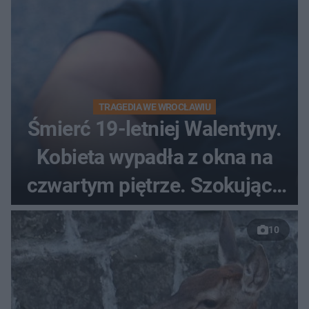
TRAGEDIA WE WROCŁAWIU
Śmierć 19-letniej Walentyny.
Kobieta wypadła z okna na
czwartym piętrze. Szokujące
nagranie trafiło do sieci
10