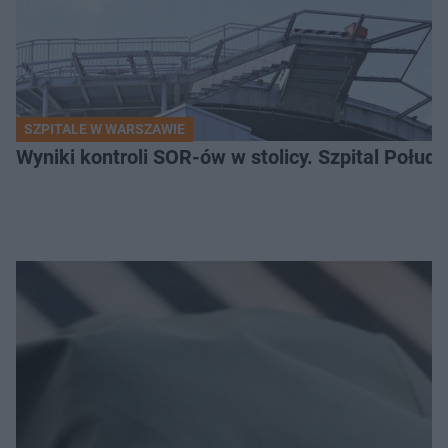
SZPITALE W WARSZAWIE
Wyniki kontroli SOR-ów w stolicy. Szpital Połu