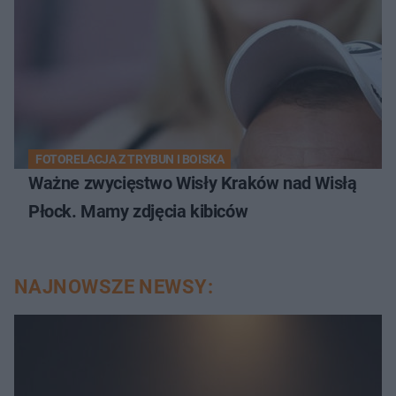
FOTORELACJA Z TRYBUN I BOISKA
Ważne zwycięstwo Wisły Kraków nad Wisłą
Płock. Mamy zdjęcia kibiców
NAJNOWSZE NEWSY: