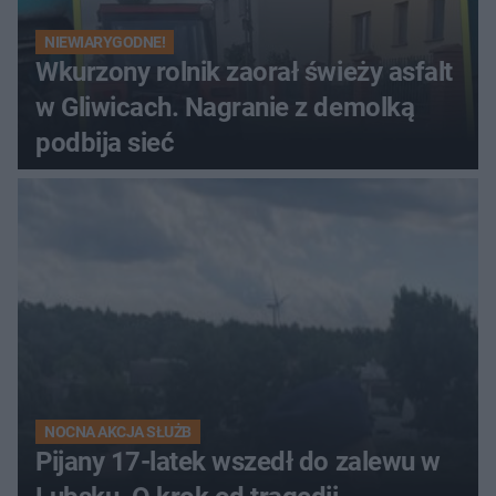
NIEWIARYGODNE!
Wkurzony rolnik zaorał świeży asfalt
w Gliwicach. Nagranie z demolką
podbija sieć
NOCNA AKCJA SŁUŻB
Pijany 17-latek wszedł do zalewu w