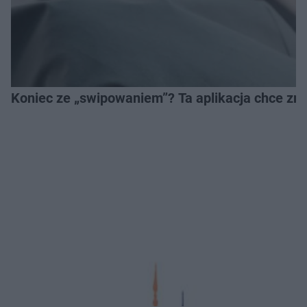
Koniec ze „swipowaniem”? Ta aplikacja chce zm