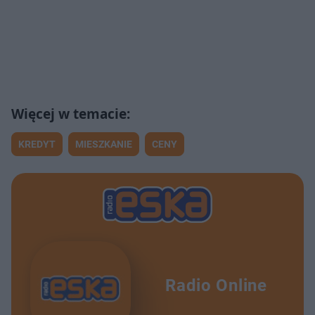
KREDYT
MIESZKANIE
CENY
Radio Online