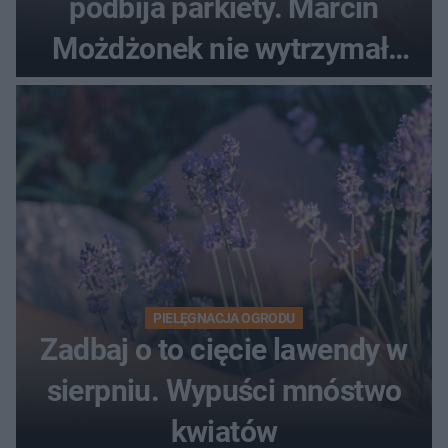
podbija parkiety. Marcin
Możdżonek nie wytrzymał:
"Skandaliczna sytuacja"
PIELĘGNACJA OGRODU
Zadbaj o to cięcie lawendy w
sierpniu. Wypuści mnóstwo
kwiatów