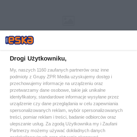
Drogi Użytkowniku,
My, naszych 1160 zaufanych partnerów oraz inne
Żaden utwór zamieszczony w serwisie nie może być powielany i
podmioty z Grupy ZPR Media uzyskujemy dostęp i
rozpowszechniany lub dalej rozpowszechniany w jakikolwiek sposób (w
tym także elektroniczny lub mechaniczny) na jakimkolwiek polu
przechowujemy informacje na urządzeniu oraz
eksploatacji w jakiejkolwiek formie, włącznie z umieszczaniem w
przetwarzamy dane osobowe, takie jak unikalne
Internecie bez pisemnej zgody właściciela praw. Jakiekolwiek użycie lub
identyfikatory, standardowe informacje wysyłane przez
wykorzystanie utworów w całości lub w części z naruszeniem prawa,
tzn. bez właściwej zgody, jest zabronione pod groźbą kary i może być
urządzenie czy dane przeglądania w celu zapewniania
ścigane prawnie.
spersonalizowanych reklam, wybór spersonalizowanych
treści, pomiar reklam i treści, badanie odbiorców oraz
ulepszanie usług. Za zgodą Użytkownika my i Zaufani
Partnerzy możemy używać dokładnych danych
geolokalizacyjnych oraz aktywnie skanować