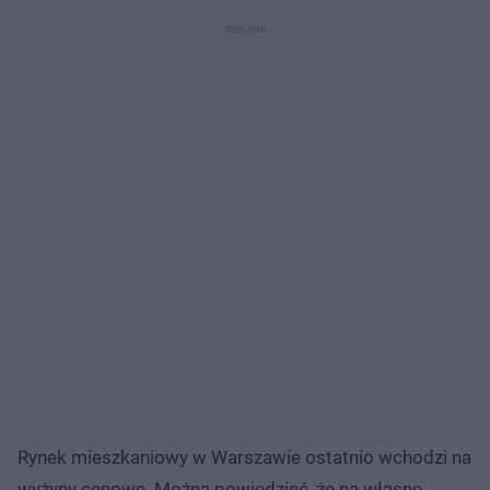
Rynek mieszkaniowy w Warszawie ostatnio wchodzi na
wyżyny cenowe. Można powiedzieć, że na własne