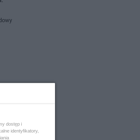
0.
budowy
y dostęp i
lne identyfikatory,
iania