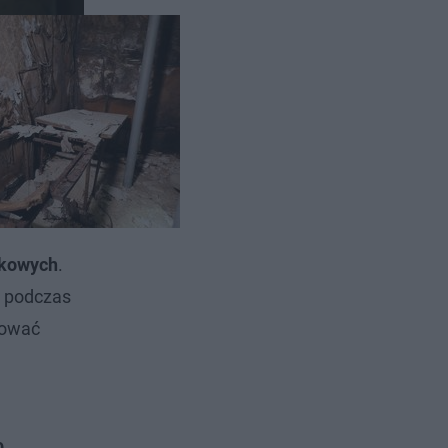
stałości
jrzeć do
wkowych
.
y podczas
cować