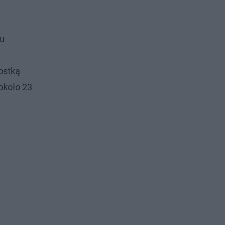
iu
ostką
około 23