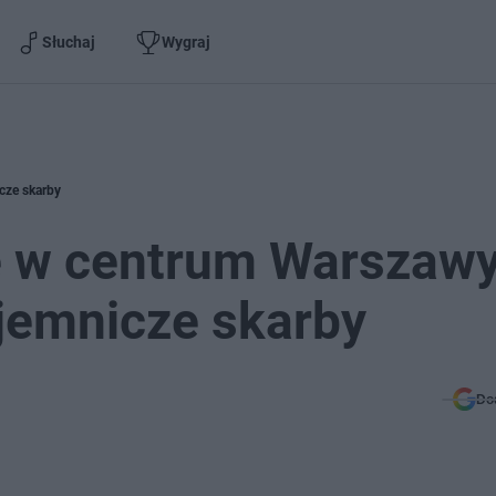
Słuchaj
Wygraj
cze skarby
e w centrum Warszawy
jemnicze skarby
Do