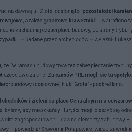
ac na dawnej ul. Złotej odsłonięto "
pozostałości kamien
amwajowe, a także granitowe krawężniki
". - Natrafiono 
nocno-zachodniej części placu budowy, od strony trybun
rzypadku – badane przez archeologów – wyjaśnił Łukasz 
, że "w ramach budowy trwa też zabezpieczanie trybuny
st częściowo zalane.
Za czasów PRL mogli się tu spotyka
dergroundowy (dosłownie) klub "Grota" - podkreślono.
 chodników i zieleni na placu Centralnym ma odwzorow
cielibyśmy, aby mieszkańcy i turyści mogli cieszyć się od
 w swoim zagospodarowaniu dawne elementy zabudowy –
wy – powiedział Sławomir Potapowicz, wiceprzewodni