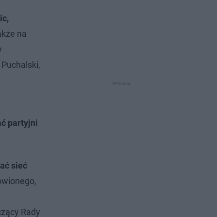
ic,
także na
y
Puchalski,
ć partyjni
ać sieć
nowionego,
czący Rady