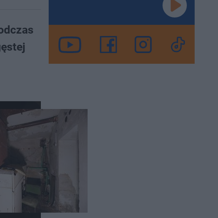
Podczas
ęstej