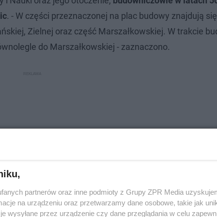
y i Nauki oraz jego otoczenie,
budowniczowie w latach 5
ic
. - W części przeznaczonej na plac budowy znajdują się
 Pańskiej, Zielnej oraz część Marszałkowskiej. W trakcie 
równolegle do Marszałkowskiej - zaznaczono.
niku,
fanych partnerów oraz inne podmioty z Grupy ZPR Media uzyskujem
cje na urządzeniu oraz przetwarzamy dane osobowe, takie jak unika
je wysyłane przez urządzenie czy dane przeglądania w celu zapewn