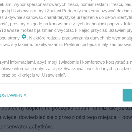
klam, wybór spersonalizowanych treści, pomiar reklam i treści, bad
iletem. Władze Warszawy i województwa
 zgodą Użytkownika my i Zaufani Partnerzy możemy używać dokład
az aktywnie skanować charakterystykę urządzenia do celów identyfi
ść, prosimy o zgodę na korzystanie z tych technologii poprzez klikn
a i zawsze możesz ją zmienić/wycofać klikając przycisk ustawień pr
wysokie, secesyjne kamienice.
Łącznie w tym miejscu sta
ogu strony
. Niektóre rodzaje przetwarzania danych nie wymagaj
iwić się takiemu przetwarzaniu. Preferencje będą miały zastosowanie
w centrum Warszawy
szymi informacjami, abyś mógł świadomie i komfortowo korzystać z
gółowe informacje dotyczące przetwarzania Twoich danych znajdzi
s
oraz po kliknięciu w „Ustawienia”.
e fragmenty bruku i dawnej zabudowy
. Spodziewaliśmy s
znamy przedwojenną siatkę ulic w tym miejscu i układ 
USTAWIENIA
 jakiej trafiliśmy na fragmenty zabudowy – znajdują się
steśmy dopiero na początku badań i analiz, ale już dz
ajwięcej dowiedzieć się o przeszłości tego miejsca – pow
Konserwator Zabytków.