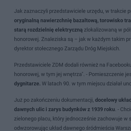
Jak zaznaczyli przedstawiciele urzędu, w trakcie pr
oryginalną nawierzchnię bazaltową, torowisko tr
starą rozdzielnię elektryczną
zlokalizowaną w pół
honorowej. Znaleziska są – jak w każdym takim p
dyrektor stołecznego Zarządu Dróg Miejskich.
Przedstawiciele ZDM dodali również na Facebooku
honorowej, w tym jej wnętrza". - Pomieszczenie je
dygnitarze.
W latach 90. w tym miejscu działał un
Już po zakończeniu dokumentacji,
docelowy układ
dawnych ulic i zarys budynków z 1939 roku
. - Ch
zielonego placu, który jednocześnie zachowuje
odwzorowując układ dawnego śródmieścia Warsza