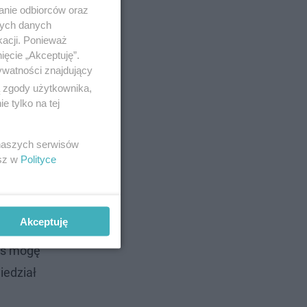
anie odbiorców oraz
nych danych
kacji. Ponieważ
ięcie „Akceptuję”.
ywatności znajdujący
ło około
ą zgody użytkownika,
 tylko na tej
 naszych serwisów
esz w
Polityce
ię tego,
budynków.
Akceptuję
 one
iś mogę
iedział