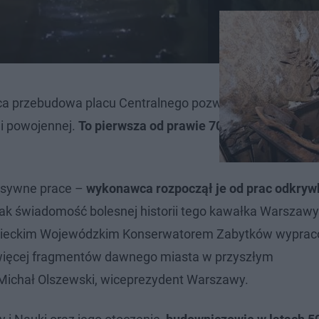
ąca przebudowa placu Centralnego pozwala odsłonić pozo
 i powojennej.
To pierwsza od prawie 70 lat okazja, by za
ensywne prace –
wykonawca rozpoczął je od prac odkry
dnak świadomość bolesnej historii tego kawałka Warszaw
azowieckim Wojewódzkim Konserwatorem Zabytków wypra
jwięcej fragmentów dawnego miasta w przyszłym
 Michał Olszewski, wiceprezydent Warszawy.