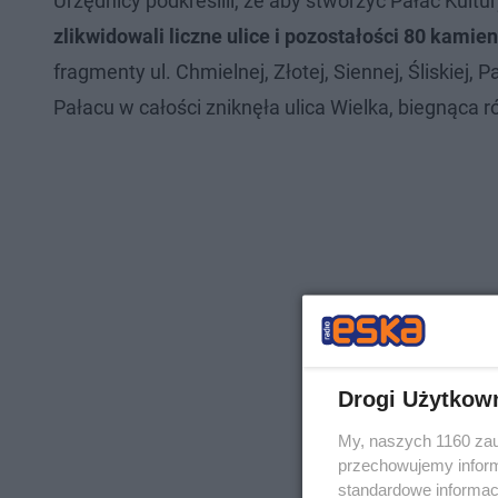
Urzędnicy podkreślili, że aby stworzyć Pałac Kultur
zlikwidowali liczne ulice i pozostałości 80 kamien
fragmenty ul. Chmielnej, Złotej, Siennej, Śliskiej,
Pałacu w całości zniknęła ulica Wielka, biegnąca 
Drogi Użytkow
My, naszych 1160 zau
przechowujemy informa
standardowe informac