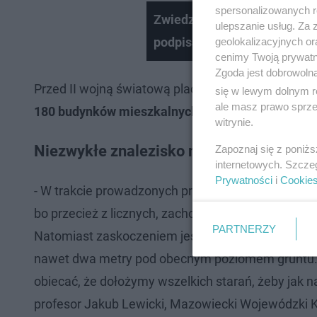
spersonalizowanych re
Zwiedzaj Mazowsze z Mazob
ulepszanie usług. Za
podpisały porozumienie
geolokalizacyjnych or
cenimy Twoją prywatno
Zgoda jest dobrowoln
Przed II wojną światową plac Defilad wypełniały 
się w lewym dolnym r
ale masz prawo sprzec
180 budynków mieszkalnych.
witrynie.
Niezwykłe znalezisko na placu budowy 
Zapoznaj się z poniż
internetowych. Szcze
Prywatności
i
Cookie
- W trakcie prowadzonych prac odkryliśmy
unikaln
bo przecież z licznych, zachowanych dokumentów 
PARTNERZY
Natomiast zaskoczeniem jest dla nas głębokość, na
nawet dwa metry pod obecnym poziomem gruntu. Je
obiecać, że dołożymy wszelkich starań, żeby jak n
profesor Jakub Lewicki, Mazowiecki Wojewódzki 