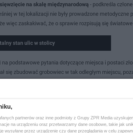
edsięwzięcie na skalę międzynarodową
- podkreśla człone
niej w tej lokalizacji nie były prowadzone metodyczne 
e więc zaskakiwać, że o sprawie rozpisują się światow
alny stan ulic w stolicy
na podstawowe pytania dotyczące miejsca i postaci zł
ł się zbudować grobowiec w tak odległym miejscu, poza
 - nie ma bowiem nawet pewności, czy ciało Szepseskaf
niku,
fanych partnerów oraz inne podmioty z Grupy ZPR Media uzyskujem
cje na urządzeniu oraz przetwarzamy dane osobowe, takie jak unika
je wysyłane przez urządzenie czy dane przeglądania w celu zapewn