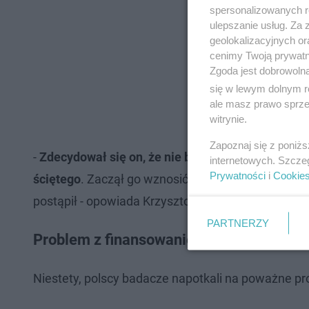
spersonalizowanych re
ulepszanie usług. Za
geolokalizacyjnych or
cenimy Twoją prywatno
Zgoda jest dobrowoln
się w lewym dolnym r
ale masz prawo sprzec
witrynie.
Zapoznaj się z poniż
-
Zdecydował się on, że nie będzie budował piramid
internetowych. Szcze
Prywatności
i
Cookie
ściętego
. Zaczął go wznosić 20 kilometrów od Gizy
postąpił - opowiada Krzysztof Radtke.
PARTNERZY
Problem z finansowaniem misji polskich
Niestety, polscy badacze napotkali na poważne pr