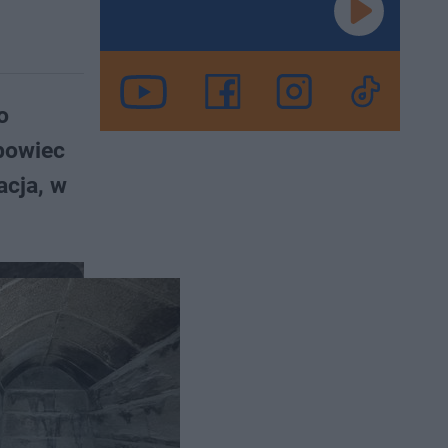
o
obowiec
acja, w