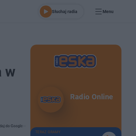
Słuchaj radia
Menu
a w
Radio Online
daj do Google
TERAZ GRAMY