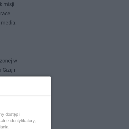
k misji
prace
e media.
ożonej w
 Gizą i
a w ogóle
y dostęp i
lne identyfikatory,
iania