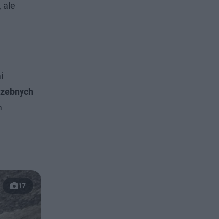
 ale
i
trzebnych
m
17