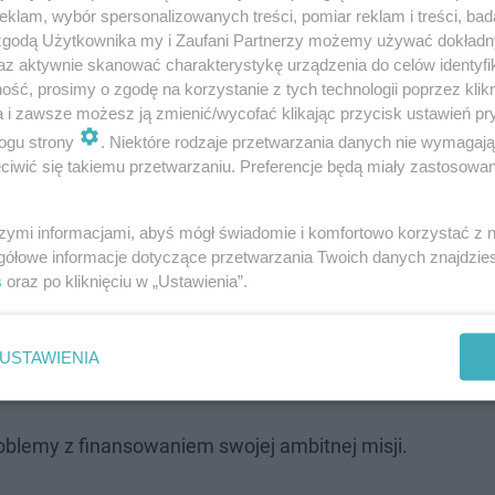
klam, wybór spersonalizowanych treści, pomiar reklam i treści, bad
 zgodą Użytkownika my i Zaufani Partnerzy możemy używać dokład
az aktywnie skanować charakterystykę urządzenia do celów identyfi
ść, prosimy o zgodę na korzystanie z tych technologii poprzez klikn
a i zawsze możesz ją zmienić/wycofać klikając przycisk ustawień pr
ogu strony
. Niektóre rodzaje przetwarzania danych nie wymagaj
iwić się takiemu przetwarzaniu. Preferencje będą miały zastosowanie
szymi informacjami, abyś mógł świadomie i komfortowo korzystać z
y jak jego ojciec, ale mastabę, czyli grobowiec na plan
gółowe informacje dotyczące przetwarzania Twoich danych znajdzi
s
oraz po kliknięciu w „Ustawienia”.
. To była nietypowa decyzja. Spróbujemy ustalić, dlacze
USTAWIENIA
 archeologów
oblemy z finansowaniem swojej ambitnej misji.