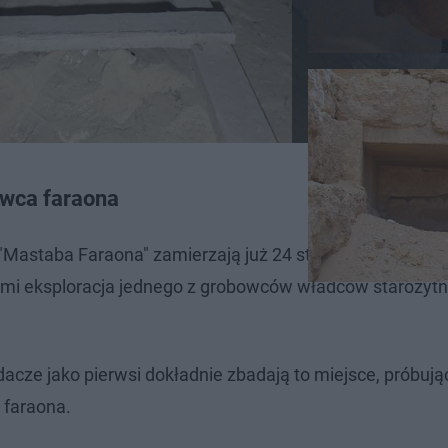
owca faraona
Mastaba Faraona" zamierzają już 24 stycznia wylecieć d
gami eksploracja jednego z grobowców władców starożyt
dacze jako pierwsi dokładnie zbadają to miejsce, próbują
 faraona.