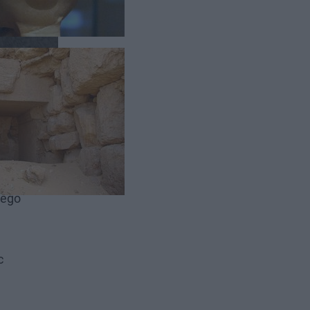
o Egiptu,
nego
c