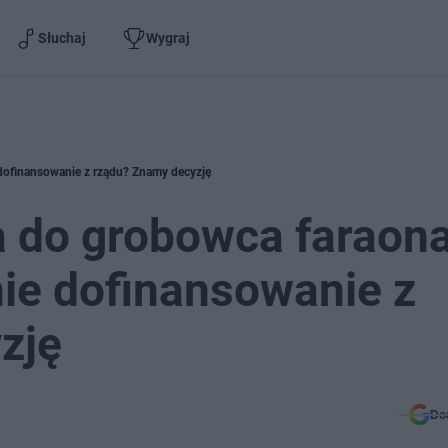
Słuchaj
Wygraj
dofinansowanie z rządu? Znamy decyzję
 do grobowca faraon
nie dofinansowanie z
zję
Do