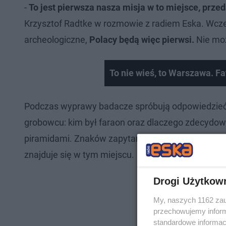
-
To jest pierwsza nasza misja w to miejsce, prz
Krzysztof Radtke w rozmowie z radiem Eska. Wcześ
archeologiczne,
Polacy będą więc pierwsi.
Nie moż
To nie wieś, to Warszawa. Fat
Podczas wyprawy badacze spróbują odpowiedzieć 
grobowcu: kim był faraon oraz dlaczego zdecydowa
piramidami. Znaków zapytania jest zresztą więcej
znajduje się w tym miejscu.
Drogi Użytkow
My, naszych 1162 zau
przechowujemy informa
standardowe informac