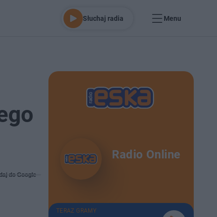
Słuchaj radia
Menu
ego
Radio Online
daj do Google
TERAZ GRAMY