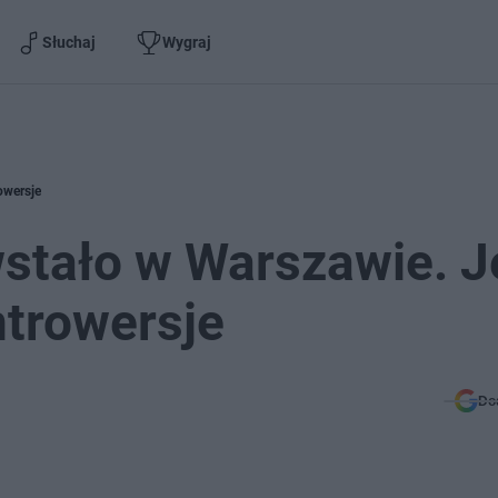
Słuchaj
Wygraj
owersje
tało w Warszawie. J
ntrowersje
Do