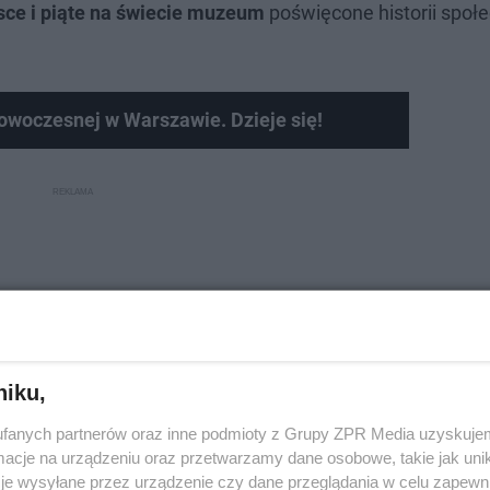
sce i piąte na świecie muzeum
poświęcone historii społ
woczesnej w Warszawie. Dzieje się!
niku,
fanych partnerów oraz inne podmioty z Grupy ZPR Media uzyskujem
cje na urządzeniu oraz przetwarzamy dane osobowe, takie jak unika
je wysyłane przez urządzenie czy dane przeglądania w celu zapewn