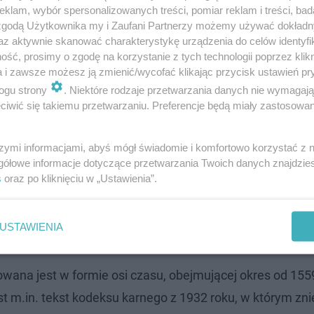
klam, wybór spersonalizowanych treści, pomiar reklam i treści, bad
 zgodą Użytkownika my i Zaufani Partnerzy możemy używać dokład
ostką badawczą. Będziemy badać naszą historię. Bo qu
az aktywnie skanować charakterystykę urządzenia do celów identyfi
 podczas konferencji prasowej Krzysztof Kliszczyński z La
ść, prosimy o zgodę na korzystanie z tych technologii poprzez klikn
a i zawsze możesz ją zmienić/wycofać klikając przycisk ustawień pr
ogu strony
. Niektóre rodzaje przetwarzania danych nie wymagaj
iwić się takiemu przetwarzaniu. Preferencje będą miały zastosowanie
ul. Marszałkowskiej 83
zgromadzono 150 eksponatów. 
te 27 grudnia. Ma być w nim dostępne aż 100 tysięcy e
szymi informacjami, abyś mógł świadomie i komfortowo korzystać z
gółowe informacje dotyczące przetwarzania Twoich danych znajdzi
im zobaczyć?
s
oraz po kliknięciu w „Ustawienia”.
pamiątki, przedruki, artefakty, ale też materiały multim
USTAWIENIA
ch osób.
a jest w formie osi czasu, obejmującej okres od 1559
 m.in. tekst kodeksu karnego z 1932 roku, w którym zni