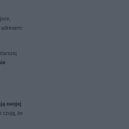
jsce,
d adresem:
tarszej
sie
ają swojej
e czują, że