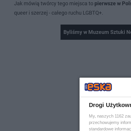
Jak mówią twórcy tego miejsca to
pierwsze w Pol
queer i szerzej - całego ruchu LGBTQ+.
Byliśmy w Muzeum Sztuki No
Drogi Użytkow
My, naszych 1162 zau
przechowujemy informa
standardowe informac