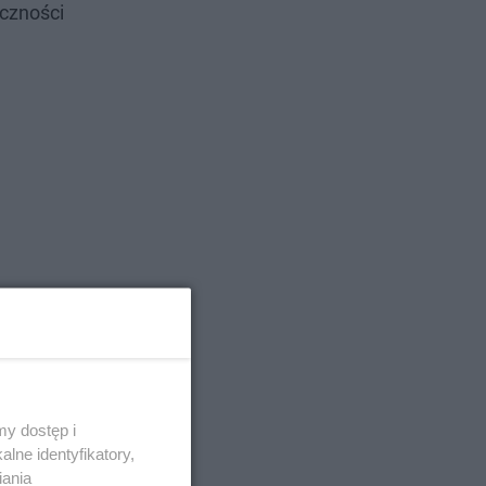
eczności
y dostęp i
lne identyfikatory,
iania