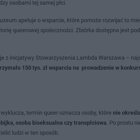
zy osobami tej samej płci.
zeum apeluje o wsparcie, które pomoże rozwijać to mie
orię queerowej społeczności. Zbiórka dostępna jest po
je z inicjatywy Stowarzyszenia Lambda Warszawa – najs
rzymało 150 tys. zł wsparcia na prowadzenie w konkur
 wyklucza, termin queer oznacza osoby, które
nie określ
esbijka, osoba biseksualna czy transpłciowa
. Po prostu ni
ielić ludzi w ten sposób.