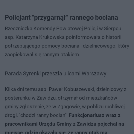
Policjant "przygarnął" rannego bociana
Rzeczniczka Komendy Powiatowej Policji w Sierpcu
asp. Katarzyna Krukowska poinformowała o historii
potrzebującego pomocy bociana i dzielnicowego, który
zaopiekował się rannym ptakiem.
Parada Syrenki przeszła ulicami Warszawy
Kilka dni temu asp. Paweł Kobuszewski, dzielnicowy z
posterunku w Zawidzu, otrzymał od mieszkańców
gminy zgłoszenie, że w Zgagowie, w pobliżu ruchliwej
drogi, "chodzi ranny bocian".
Funkcjonariusz wraz z
pracownikami Urzędu Gminy z Zawidza pojechał na
miejsce, gdzie okazało się, że ranny ptak ma