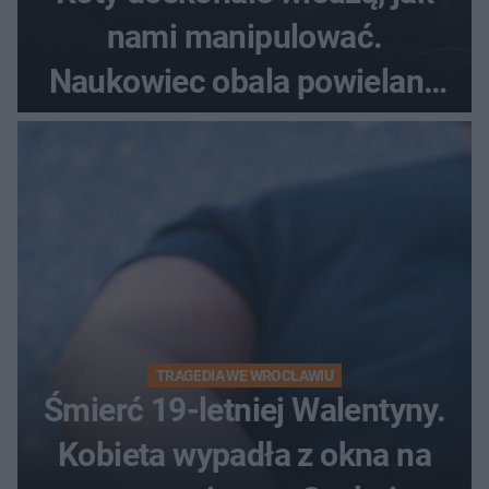
nami manipulować.
Naukowiec obala powielane
od lat mity na ich temat
TRAGEDIA WE WROCŁAWIU
Śmierć 19-letniej Walentyny.
Kobieta wypadła z okna na