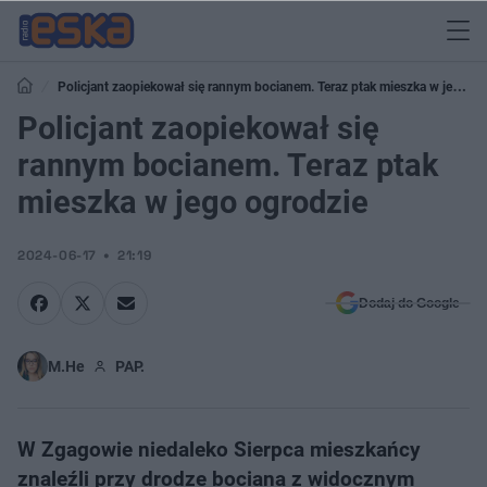
Policjant zaopiekował się rannym bocianem. Teraz ptak mieszka w jego
ogrodzie
Policjant zaopiekował się
rannym bocianem. Teraz ptak
mieszka w jego ogrodzie
2024-06-17
21:19
Dodaj do Google
M.He
PAP.
W Zgagowie niedaleko Sierpca mieszkańcy
znaleźli przy drodze bociana z widocznym