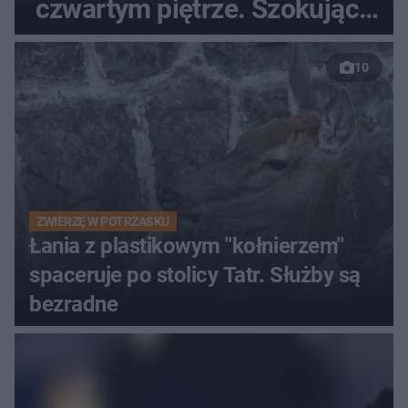
czwartym piętrze. Szokujące
nagranie trafiło do sieci
10
ZWIERZĘ W POTRZASKU
Łania z plastikowym "kołnierzem"
spaceruje po stolicy Tatr. Służby są
bezradne