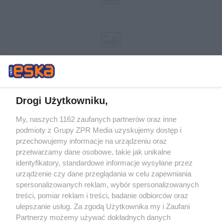
Drogi Użytkowniku,
My, naszych 1162 zaufanych partnerów oraz inne
Żaden utwór zamieszczony w serwisie nie może być powielany i
podmioty z Grupy ZPR Media uzyskujemy dostęp i
rozpowszechniany lub dalej rozpowszechniany w jakikolwiek sposób (w
tym także elektroniczny lub mechaniczny) na jakimkolwiek polu
przechowujemy informacje na urządzeniu oraz
eksploatacji w jakiejkolwiek formie, włącznie z umieszczaniem w
przetwarzamy dane osobowe, takie jak unikalne
Internecie bez pisemnej zgody właściciela praw. Jakiekolwiek użycie lub
identyfikatory, standardowe informacje wysyłane przez
wykorzystanie utworów w całości lub w części z naruszeniem prawa,
tzn. bez właściwej zgody, jest zabronione pod groźbą kary i może być
urządzenie czy dane przeglądania w celu zapewniania
ścigane prawnie.
spersonalizowanych reklam, wybór spersonalizowanych
treści, pomiar reklam i treści, badanie odbiorców oraz
ulepszanie usług. Za zgodą Użytkownika my i Zaufani
Partnerzy możemy używać dokładnych danych